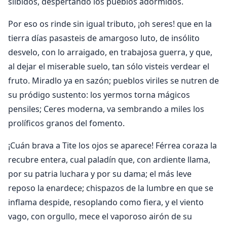
silbidos, despertando los pueblos adormidos.
Por eso os rinde sin igual tributo, ¡oh seres! que en la
tierra días pasasteis de amargoso luto, de insólito
desvelo, con lo arraigado, en trabajosa guerra, y que,
al dejar el miserable suelo, tan sólo visteis verdear el
fruto. Miradlo ya en sazón; pueblos viriles se nutren de
su pródigo sustento: los yermos torna mágicos
pensiles; Ceres moderna, va sembrando a miles los
prolíficos granos del fomento.
¡Cuán brava a Tite los ojos se aparece! Férrea coraza la
recubre entera, cual paladín que, con ardiente llama,
por su patria luchara y por su dama; el más leve
reposo la enardece; chispazos de la lumbre en que se
inflama despide, resoplando como fiera, y el viento
vago, con orgullo, mece el vaporoso airón de su