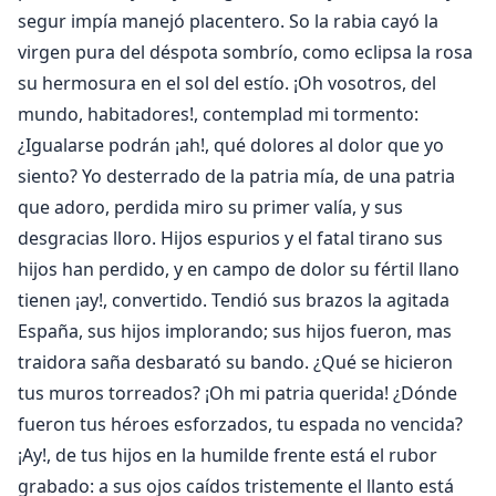
segur impía manejó placentero. So la rabia cayó la
virgen pura del déspota sombrío, como eclipsa la rosa
su hermosura en el sol del estío. ¡Oh vosotros, del
mundo, habitadores!, contemplad mi tormento:
¿Igualarse podrán ¡ah!, qué dolores al dolor que yo
siento? Yo desterrado de la patria mía, de una patria
que adoro, perdida miro su primer valía, y sus
desgracias lloro. Hijos espurios y el fatal tirano sus
hijos han perdido, y en campo de dolor su fértil llano
tienen ¡ay!, convertido. Tendió sus brazos la agitada
España, sus hijos implorando; sus hijos fueron, mas
traidora saña desbarató su bando. ¿Qué se hicieron
tus muros torreados? ¡Oh mi patria querida! ¿Dónde
fueron tus héroes esforzados, tu espada no vencida?
¡Ay!, de tus hijos en la humilde frente está el rubor
grabado: a sus ojos caídos tristemente el llanto está