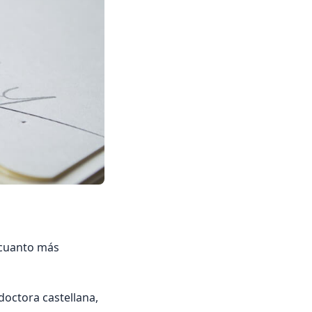
a cuanto más
doctora castellana,