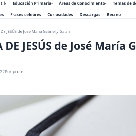
til
Educación Primaria
Áreas de Conocimiento
Temas de d
▾
▾
▾
es
Frases célebres
Curiosidades
Descargas
Recreo
DE JESÚS de José María Gabriel y Galán
 DE JESÚS de José María G
022
Por profe