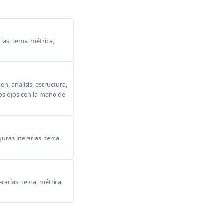
ias, tema, métrica,
, análisis, estructura,
 los ojos con la mano de
ras literarias, tema,
erarias, tema, métrica,