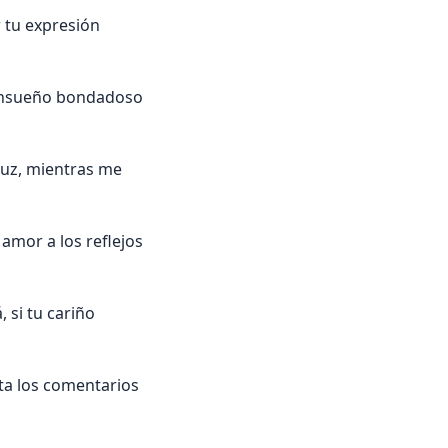
r tu expresión
 ensueño bondadoso
luz, mientras me
 amor a los reflejos
 si tu cariño
a los comentarios