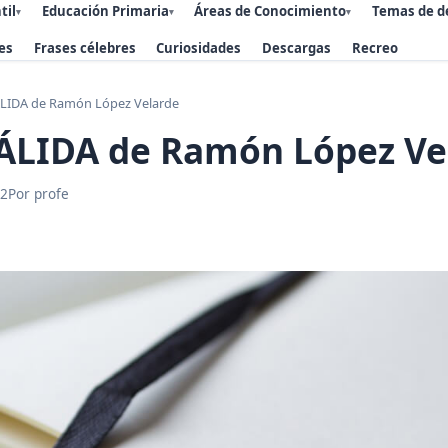
til
Educación Primaria
Áreas de Conocimiento
Temas de d
▾
▾
▾
es
Frases célebres
Curiosidades
Descargas
Recreo
LIDA de Ramón López Velarde
ÁLIDA de Ramón López Ve
22
Por profe