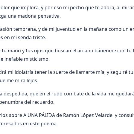
dolor que implora, y por eso mi pecho que te adora, al mira
uzga una madona pensativa.
pasión temprana, y de mi juventud en la mañana como un
s en mi senda triste.
e tu mano y tus ojos que buscan el arcano báñenme con tu 
e inefable misticismo.
rá mi idolatría tener la suerte de llamarte mía, y seguiré tu
ue me mira lejos.
a despedida, que en el rudo combate de la vida me quedará,
 penumbra del recuerdo.
ios sobre A UNA PÁLIDA de Ramón López Velarde y consult
nteresados en este poema.