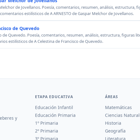
ar Melchor de Jovellanos
chor de Jovellanos. Poesía, comentarios, resumen, análisis, estructura, figu
, comentarios estilísticos de A ARNESTO de Gaspar Melchor de Jovellanos.
ncisco de Quevedo
o de Quevedo. Poesía, comentarios, resumen, análisis, estructura, figuras lit
rios estilísticos de A Celestina de Francisco de Quevedo.
ETAPA EDUCATIVA
ÁREAS
Educación Infantil
Matemáticas
Educación Primaria
Ciencias Natural
deberes y
1º Primaria
Historia
2º Primaria
Geografía
3º Primaria
Literatura