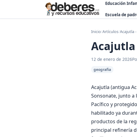
Educación Infan
Escuela de padr
Inicio
/
Artículos
/
Acajutla -
Acajutla 
12 de enero de 2026
Po
geografia
Acajutla (antigua A
Sonsonate, junto a 
Pacífico y protegid
habilitado ya durant
productos de la reg
principal refinería