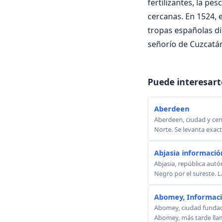
fertilizantes, la pe
cercanas. En 1524, e
tropas españolas dir
señorío de Cuzcatán
Puede interesart
Aberdeen
Aberdeen, ciudad y cent
Norte. Se levanta exact
Abjasia información
Abjasia, república autó
Negro por el sureste. La
Abomey, Informac
Abomey, ciudad fundada
Abomey, más tarde lla