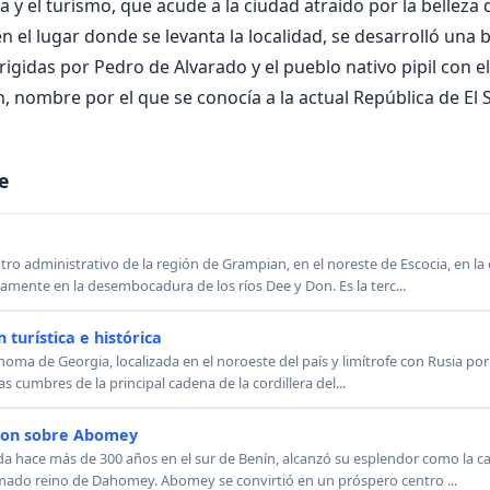
sca y el turismo, que acude a la ciudad atraído por la belleza 
n el lugar donde se levanta la localidad, se desarrolló una b
igidas por Pedro de Alvarado y el pueblo nativo pipil con el
, nombre por el que se conocía a la actual República de El S
e
ro administrativo de la región de Grampian, en el noreste de Escocia, en la 
amente en la desembocadura de los ríos Dee y Don. Es la terc...
 turística e histórica
noma de Georgia, localizada en el noroeste del país y limítrofe con Rusia por
s cumbres de la principal cadena de la cordillera del...
ion sobre Abomey
 hace más de 300 años en el sur de Benín, alcanzó su esplendor como la cap
mado reino de Dahomey. Abomey se convirtió en un próspero centro ...