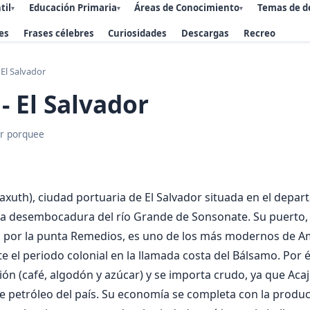
til
Educación Primaria
Áreas de Conocimiento
Temas de d
▾
▾
▾
es
Frases célebres
Curiosidades
Descargas
Recreo
 El Salvador
- El Salvador
r porquee
caxuth), ciudad portuaria de El Salvador situada en el depa
la desembocadura del río Grande de Sonsonate. Su puerto, 
o por la punta Remedios, es uno de los más modernos de Am
e el periodo colonial en la llamada costa del Bálsamo. Por é
ión (café, algodón y azúcar) y se importa crudo, ya que Acaj
 de petróleo del país. Su economía se completa con la prod