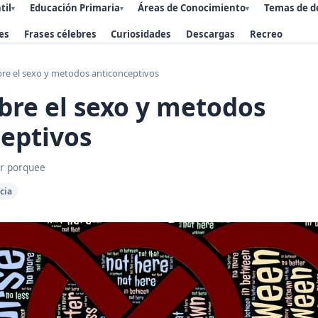
til
Educación Primaria
Áreas de Conocimiento
Temas de d
▾
▾
▾
es
Frases célebres
Curiosidades
Descargas
Recreo
re el sexo y metodos anticonceptivos
bre el sexo y metodos
eptivos
r porquee
cia