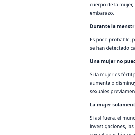
cuerpo de la mujer, 
embarazo.
Durante la menstr
Es poco probable, po
se han detectado c
Una mujer no pued
Si la mujer es fért
aumenta o disminuye
sexuales previamen
La mujer solament
Si así fuera, el mun
investigaciones, la
sexual no están rel