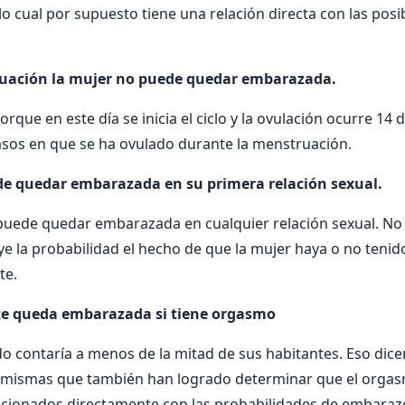
lo cual por supuesto tiene una relación directa con las posi
uación la mujer no puede quedar embarazada.
rque en este día se inicia el ciclo y la ovulación ocurre 14
asos en que se ha ovulado durante la menstruación.
e quedar embarazada en su primera relación sexual.
il puede quedar embarazada en cualquier relación sexual. No
 la probabilidad el hecho de que la mujer haya o no tenid
te.
e queda embarazada si tiene orgasmo
do contaría a menos de la mitad de sus habitantes. Eso dice
s mismas que también han logrado determinar que el orgasm
acionados directamente con las probabilidades de embarazo