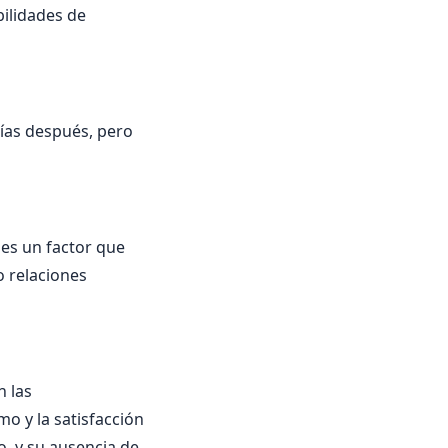
bilidades de
 días después, pero
 es un factor que
o relaciones
n las
o y la satisfacción
, y su ausencia de