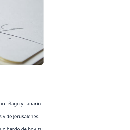
urciélago y canario.
 y de Jerusalenes.
 un bardo de hoy, tu