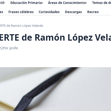
til
Educación Primaria
Áreas de Conocimiento
Temas de d
▾
▾
▾
es
Frases célebres
Curiosidades
Descargas
Recreo
TE de Ramón López Velarde
RTE de Ramón López Vel
22
Por profe