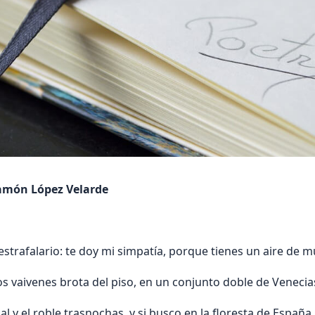
món López Velarde
estrafalario: te doy mi simpatía, porque tienes un aire de m
os vaivenes brota del piso, en un conjunto doble de Venecias
al y el roble trasnochas, y si busco en la floresta de España