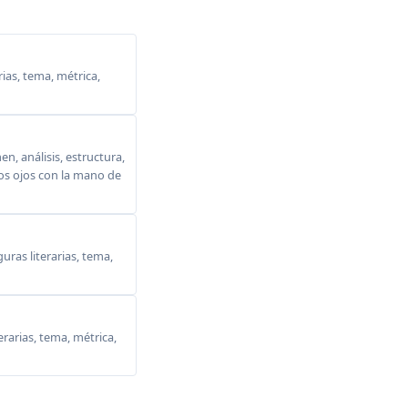
ias, tema, métrica,
, análisis, estructura,
 los ojos con la mano de
ras literarias, tema,
erarias, tema, métrica,