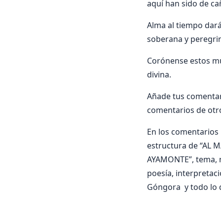
aquí han sido de ca
Alma al tiempo dará
soberana y peregri
Corónense estos mur
divina.
Añade tus comenta
comentarios de otr
En los comentarios i
estructura de “AL 
AYAMONTE”, tema, mé
poesía, interpreta
Góngora y todo lo 