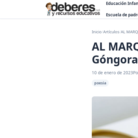
Educación Infan
Escuela de padr
Inicio
/
Artículos
/
AL MARQU
AL MARQ
Góngora
10 de enero de 2023
Po
poesia