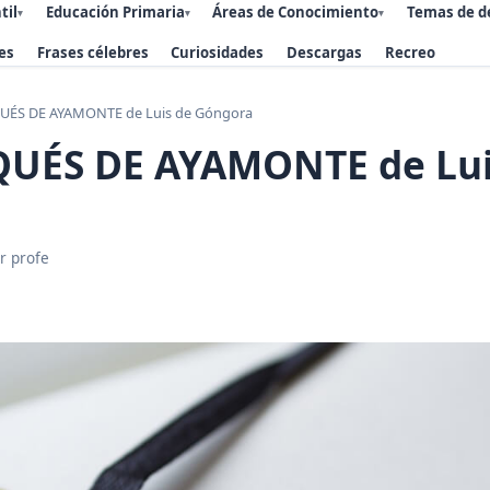
til
Educación Primaria
Áreas de Conocimiento
Temas de d
▾
▾
▾
es
Frases célebres
Curiosidades
Descargas
Recreo
ÉS DE AYAMONTE de Luis de Góngora
UÉS DE AYAMONTE de Lui
r profe