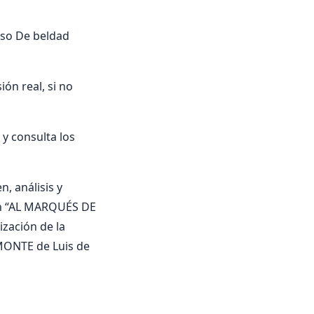
oso De beldad
ón real, si no
 consulta los
, análisis y
 en “AL MARQUÉS DE
ización de la
MONTE de Luis de