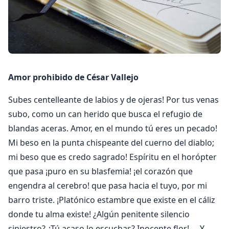
Amor prohibido de César Vallejo
Subes centelleante de labios y de ojeras! Por tus venas
subo, como un can herido que busca el refugio de
blandas aceras. Amor, en el mundo tú eres un pecado!
Mi beso en la punta chispeante del cuerno del diablo;
mi beso que es credo sagrado! Espíritu en el horópter
que pasa ¡puro en su blasfemia! ¡el corazón que
engendra al cerebro! que pasa hacia el tuyo, por mi
barro triste. ¡Platónico estambre que existe en el cáliz
donde tu alma existe! ¿Algún penitente silencio
siniestro? ¿Tú acaso lo escuchas? Inocente flor! … Y