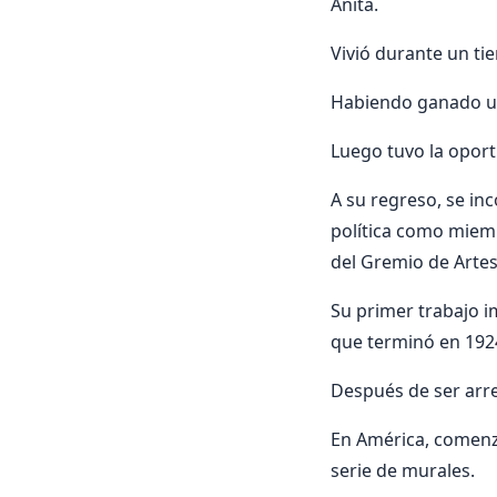
Anita.
Vivió durante un ti
Habiendo ganado una
Luego tuvo la oport
A su regreso, se in
política como miemb
del Gremio de Artes
Su primer trabajo i
que terminó en 192
Después de ser arres
En América, comenz
serie de murales.