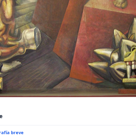
e
rafía breve