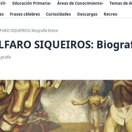
til
Educación Primaria
Áreas de Conocimiento
Temas de d
▾
▾
▾
es
Frases célebres
Curiosidades
Descargas
Recreo
FARO SIQUEIROS: Biografía breve
LFARO SIQUEIROS: Biograf
 profe