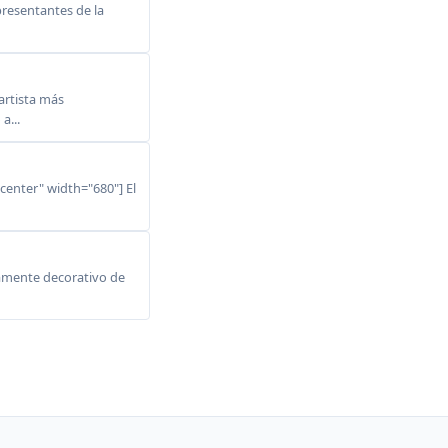
resentantes de la
rtista más
a...
center" width="680"] El
ltamente decorativo de