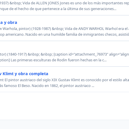
1937) &nbsp; Vida de ALLEN JONES Jones es uno de los más importantes rep
nque de el hecho de que pertenece a la última de sus generaciones...
a y obra
arhola, pintor) (1928-1987) &nbsp; Vida de ANDY WARHOL Warhol era el a
op americano. Nacido en una humilde familia de inmigrantes checos, asistió 
r) (1840-1917) &nbsp; &nbsp; [caption id="attachment_76973" align="align
tion] Las primeras esculturas de Rodin fueron hechas en la c...
v Klimt y obra completa
mt El pintor austriaco del siglo XIX Gustav Klimt es conocido por el estilo a
s famoso El Beso. Nacido en 1862, el pintor austriaco ...