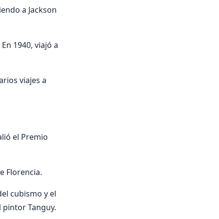
iendo a Jackson
En 1940, viajó a
rios viajes a
lió el Premio
e Florencia.
el cubismo y el
l pintor Tanguy.