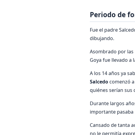
Periodo de f
Fue el padre Salced
dibujando.
Asombrado por las c
Goya fue llevado a 
A los 14 años ya sa
Salcedo
comenzó a t
quiénes serían sus
Durante largos años
importante pasaba 
Cansado de tanta ac
no le permitía expr