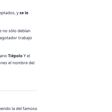
ceptados, y
se le
e no sólo debían
 agotador trabajo
liano
Tiépolo
Y el
ones el nombre del
uyendo la del famoso