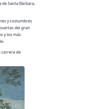
ca de Santa Bárbara,
enes y costumbres
 puertas del gran
es y los más
le.
e carrera de