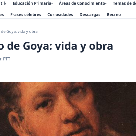
til
Educación Primaria
Áreas de Conocimiento
Temas de d
▾
▾
▾
es
Frases célebres
Curiosidades
Descargas
Recreo
 de Goya: vida y obra
o de Goya: vida y obra
r PTT