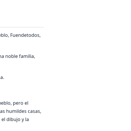
eblo, Fuendetodos,
a noble familia,
a.
eblo, pero el
las humildes casas,
l dibujo y la