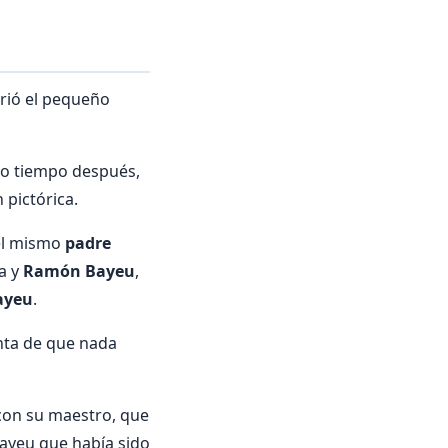
brió el pequeño
co tiempo después,
 pictórica.
 el mismo
padre
a y
Ramón Bayeu
,
ayeu
.
nta de que nada
con su maestro, que
Bayeu que había sido