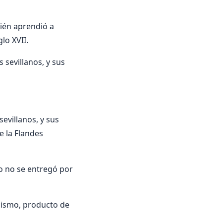
uién aprendió a
lo XVII.
s sevillanos, y sus
evillanos, y sus
e la Flandes
lo no se entregó por
cismo, producto de