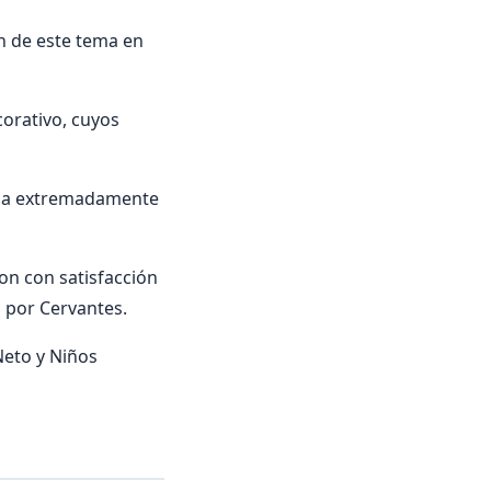
n de este tema en
corativo, cuyos
raba extremadamente
ron con satisfacción
a por Cervantes.
Neto y Niños