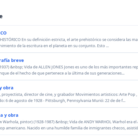
e
ICO
ISTÓRICO En su definición estricta, el arte prehistórico se considera las m
imiento de la escritura en el planeta en su conjunto. Esto ...
rafía breve
1937) &nbsp; Vida de ALLEN JONES Jones es uno de los más importantes rep
nque de el hecho de que pertenece a la última de sus generaciones...
y obra
proyectista, director de cine, y grabador Movimientos artisticos: Arte Pop , 
 6 de agosto de 1928 - Pittsburgh, Pennsylvania Murió: 22 de de f...
a y obra
arhola, pintor) (1928-1987) &nbsp; Vida de ANDY WARHOL Warhol era el a
op americano. Nacido en una humilde familia de inmigrantes checos, asistió 