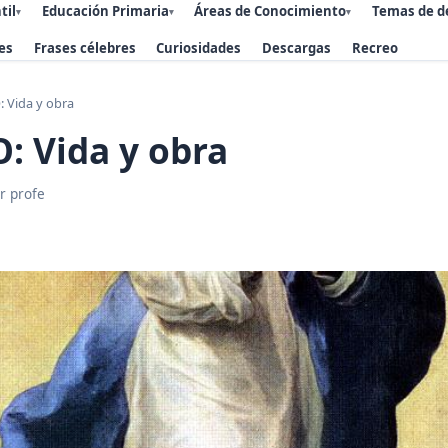
til
Educación Primaria
Áreas de Conocimiento
Temas de d
▾
▾
▾
es
Frases célebres
Curiosidades
Descargas
Recreo
 Vida y obra
: Vida y obra
r profe