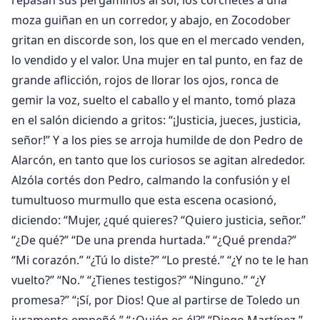
repasan sus pergaminos al sol, los corchetes a una
moza guiñan en un corredor, y abajo, en Zocodober
gritan en discorde son, los que en el mercado venden,
lo vendido y el valor. Una mujer en tal punto, en faz de
grande aflicción, rojos de llorar los ojos, ronca de
gemir la voz, suelto el caballo y el manto, tomó plaza
en el salón diciendo a gritos: “¡Justicia, jueces, justicia,
señor!” Y a los pies se arroja humilde de don Pedro de
Alarcón, en tanto que los curiosos se agitan alrededor.
Alzóla cortés don Pedro, calmando la confusión y el
tumultuoso murmullo que esta escena ocasionó,
diciendo: “Mujer, ¿qué quieres? “Quiero justicia, señor.”
“¿De qué?” “De una prenda hurtada.” “¿Qué prenda?”
“Mi corazón.” “¿Tú lo diste?” “Lo presté.” “¿Y no te le han
vuelto?” “No.” “¿Tienes testigos?” “Ninguno.” “¿Y
promesa?” “¡Sí, por Dios! Que al partirse de Toledo un