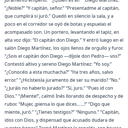
juramento empeñó.” “¿Quién es él?” “Diego Martínez.”
“¿Noble?” “Y capitán, señor.” “Presentadme al capitán,
que cumplirá si juró.” Quedó en silencio la sala, y a
poco en el corredor se oyó de botas y espuelas el
acompasado son. Un portero, levantando el tapiz, en
alta voz dijo: “El capitán don Diego.” Y entró luego en el
salón Diego Martínez, los ojos llenos de orgullo y furor.
“¿Sois el capitán don Diego —díjole don Pedro— vos?”
Contestó altivo y sereno Diego Martínez: “Yo soy.”
“¿Conocéis a esta muchacha?” “Ha tres años, salvo
error.” “¿Hicísteisla juramento de ser su marido? “No.”
“¿Juráis no haberlo jurado?” “Sí, juro.” “Pues id con
Dios.” “¡Miente!”, calmó Inés llorando de despecho y de
rubor. “Mujer, ¡piensa lo que dices……!” “Digo que
miente, juró.” “¿Tienes testigos?” “Ninguno.” “Capitán,
idos con Dios, y dispensad que acusado dudara de