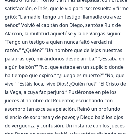
vuestro honor.” Tornó Martínez la espalda, con brusca
satisfacción, e Inés, que le vio partirse; resuelta y firme
gritó: “Llamadle, tengo un testigo; llamadle otra vez,
señor.” Volvió el capitán don Diego, sentóse Ruiz de
Alarcón, la multitud aquietóse y la de Vargas siguió:
“Tengo un testigo a quien nunca faltó verdad ni
razón.” “¿Quién?” “Un hombre que de lejos nuestras
palabras oyó, mirándonos desde arriba.” “¿Estaba en
algún balcón?” “No, que estaba en un suplicio donde
ha tiempo que expiró.” “¿Luego es muerto?” “No, que
vive,” “Estáis loca, ¡vive Dios! ¿Quién fue?” “El Cristo de
la Vega, a cuya faz perjuró.” Pusiéronse en pie los
jueces al nombre del Redentor, escuchando con
asombro tan excelsa apelación. Reinó un profundo
silencio de sorpresa y de pavor, y Diego bajó los ojos
de vergüenza y confusión. Un instante con los jueces