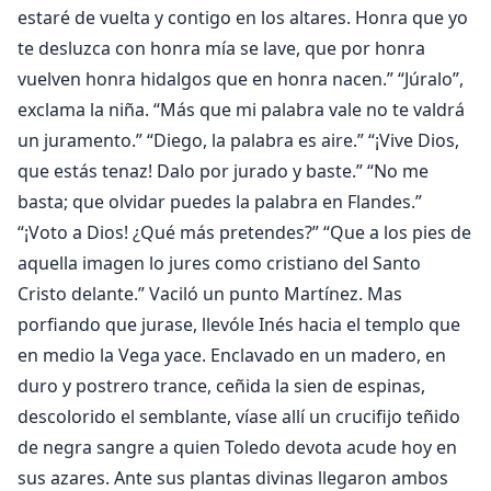
estaré de vuelta y contigo en los altares. Honra que yo
te desluzca con honra mía se lave, que por honra
vuelven honra hidalgos que en honra nacen.” “Júralo”,
exclama la niña. “Más que mi palabra vale no te valdrá
un juramento.” “Diego, la palabra es aire.” “¡Vive Dios,
que estás tenaz! Dalo por jurado y baste.” “No me
basta; que olvidar puedes la palabra en Flandes.”
“¡Voto a Dios! ¿Qué más pretendes?” “Que a los pies de
aquella imagen lo jures como cristiano del Santo
Cristo delante.” Vaciló un punto Martínez. Mas
porfiando que jurase, llevóle Inés hacia el templo que
en medio la Vega yace. Enclavado en un madero, en
duro y postrero trance, ceñida la sien de espinas,
descolorido el semblante, víase allí un crucifijo teñido
de negra sangre a quien Toledo devota acude hoy en
sus azares. Ante sus plantas divinas llegaron ambos