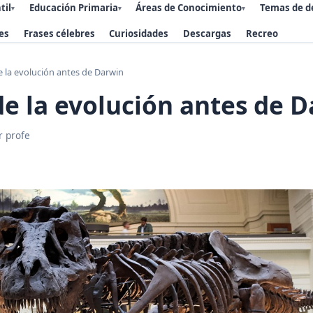
til
Educación Primaria
Áreas de Conocimiento
Temas de d
▾
▾
▾
es
Frases célebres
Curiosidades
Descargas
Recreo
e la evolución antes de Darwin
de la evolución antes de 
r profe