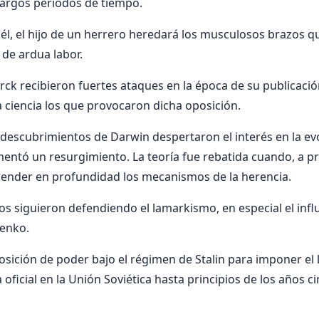
largos períodos de tiempo.
él, el hijo de un herrero heredará los musculosos brazos q
 de ardua labor.
rck recibieron fuertes ataques en la época de su publicaci
la ciencia los que provocaron dicha oposición.
descubrimientos de Darwin despertaron el interés en la evo
ntó un resurgimiento. La teoría fue rebatida cuando, a prin
render en profundidad los mecanismos de la herencia.
s siguieron defendiendo el lamarkismo, en especial el infl
senko.
posición de poder bajo el régimen de Stalin para imponer 
ca oficial en la Unión Soviética hasta principios de los años c