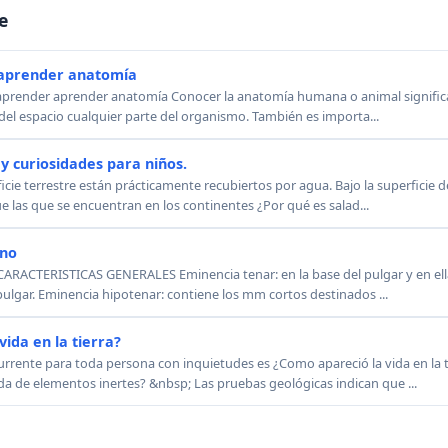
e
aprender anatomía
 aprender aprender anatomía Conocer la anatomía humana o animal signific
del espacio cualquier parte del organismo. También es importa...
y curiosidades para niños.
ficie terrestre están prácticamente recubiertos por agua. Bajo la superficie 
 las que se encuentran en los continentes ¿Por qué es salad...
ano
ARACTERISTICAS GENERALES Eminencia tenar: en la base del pulgar y en ella
ulgar. Eminencia hipotenar: contiene los mm cortos destinados ...
ida en la tierra?
rente para toda persona con inquietudes es ¿Como apareció la vida en la t
a de elementos inertes? &nbsp; Las pruebas geológicas indican que ...