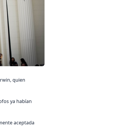
arwin, quien
sofos ya habían
amente aceptada