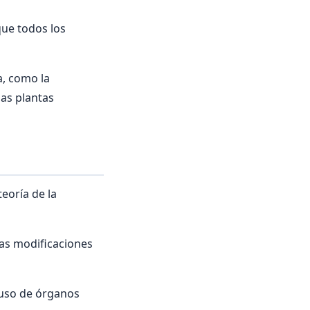
que todos los
a, como la
las plantas
eoría de la
tas modificaciones
suso de órganos