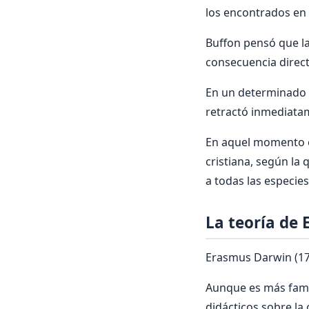
los encontrados en 
Buffon pensó que l
consecuencia direct
En un determinado 
retractó inmediatam
En aquel momento era
cristiana, según la
a todas las especie
La teoría de
Erasmus Darwin (173
Aunque es más famo
didácticos sobre la 