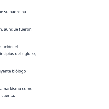
ue su padre ha
ón, aunque fueron
lución, el
cipios del siglo xx,
uyente biólogo
el lamarkismo como
incuenta.