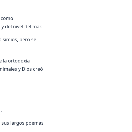
s como
 del nivel del mar.
 simios, pero se
e la ortodoxia
animales y Dios creó
.
r sus largos poemas