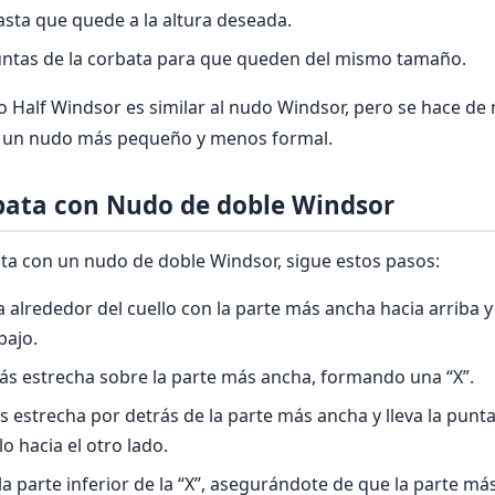
asta que quede a la altura deseada.
puntas de la corbata para que queden del mismo tamaño.
do Half Windsor es similar al nudo Windsor, pero se hace d
 en un nudo más pequeño y menos formal.
bata con Nudo de doble Windsor
ta con un nudo de doble Windsor, sigue estos pasos:
a alrededor del cuello con la parte más ancha hacia arriba y
bajo.
ás estrecha sobre la parte más ancha, formando una “X”.
s estrecha por detrás de la parte más ancha y lleva la punta
o hacia el otro lado.
a parte inferior de la “X”, asegurándote de que la parte m