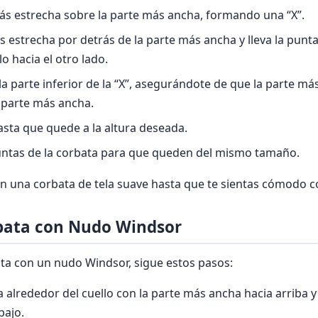
ás estrecha sobre la parte más ancha, formando una “X”.
s estrecha por detrás de la parte más ancha y lleva la punta
o hacia el otro lado.
a parte inferior de la “X”, asegurándote de que la parte m
 parte más ancha.
asta que quede a la altura deseada.
puntas de la corbata para que queden del mismo tamaño.
n una corbata de tela suave hasta que te sientas cómodo c
bata con Nudo Windsor
ta con un nudo Windsor, sigue estos pasos:
a alrededor del cuello con la parte más ancha hacia arriba y
bajo.