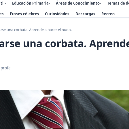
til
Educación Primaria
Áreas de Conocimiento
Temas de d
▾
▾
▾
es
Frases célebres
Curiosidades
Descargas
Recreo
rse una corbata. Aprende a hacer el nudo.
rse una corbata. Aprende
 profe