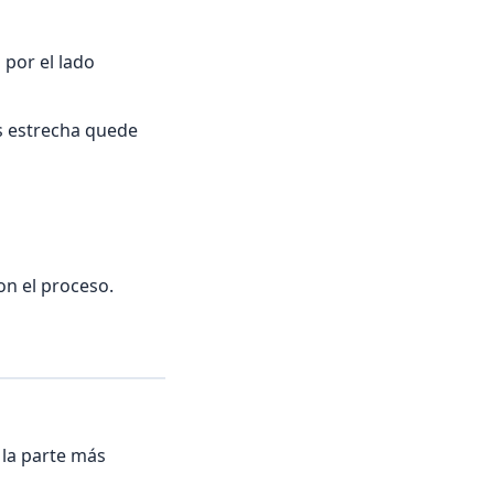
 por el lado
ás estrecha quede
on el proceso.
 la parte más