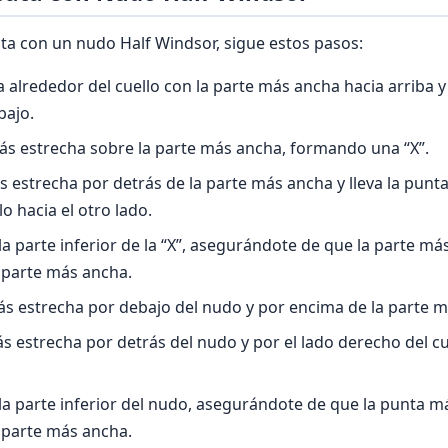
ta con un nudo Half Windsor, sigue estos pasos:
a alrededor del cuello con la parte más ancha hacia arriba y
bajo.
ás estrecha sobre la parte más ancha, formando una “X”.
s estrecha por detrás de la parte más ancha y lleva la punta
o hacia el otro lado.
a parte inferior de la “X”, asegurándote de que la parte m
 parte más ancha.
ás estrecha por debajo del nudo y por encima de la parte 
s estrecha por detrás del nudo y por el lado derecho del cue
la parte inferior del nudo, asegurándote de que la punta 
 parte más ancha.