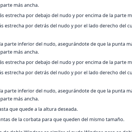
 parte más ancha.
ás estrecha por debajo del nudo y por encima de la parte 
s estrecha por detrás del nudo y por el lado derecho del cue
la parte inferior del nudo, asegurándote de que la punta 
 parte más ancha.
ás estrecha por debajo del nudo y por encima de la parte 
s estrecha por detrás del nudo y por el lado derecho del cue
la parte inferior del nudo, asegurándote de que la punta 
 parte más ancha.
asta que quede a la altura deseada.
puntas de la corbata para que queden del mismo tamaño.