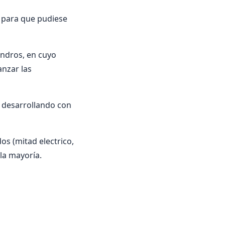
 para que pudiese
indros, en cuyo
anzar las
á desarrollando con
os (mitad electrico,
la mayoría.