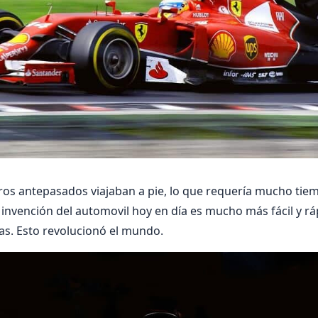
ros antepasados viajaban a pie, lo que requería mucho tie
 invención del automovil hoy en día es mucho más fácil y rá
as. Esto revolucionó el mundo.