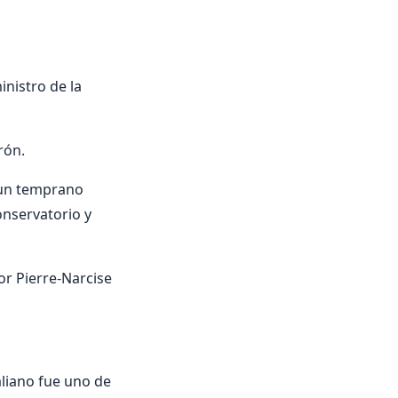
inistro de la
rón.
n un temprano
onservatorio y
or Pierre-Narcise
aliano fue uno de