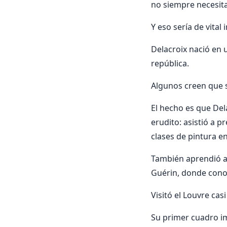
no siempre necesit
Y eso sería de vital
Delacroix nació en u
república.
Algunos creen que s
El hecho es que Del
erudito: asistió a p
clases de pintura en
También aprendió ac
Guérin, donde conoc
Visitó el Louvre cas
Su primer cuadro im