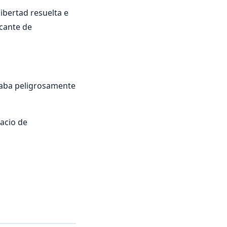
ibertad resuelta e
icante de
taba peligrosamente
lacio de