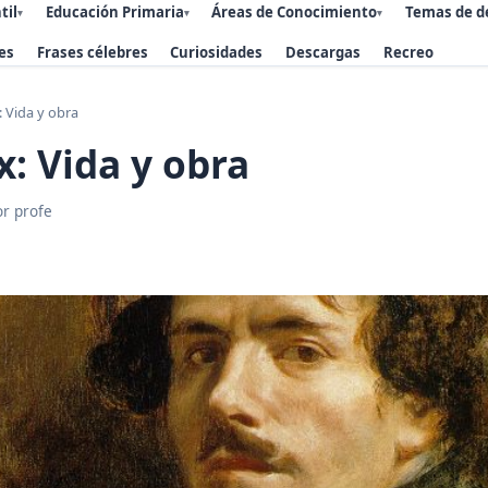
til
Educación Primaria
Áreas de Conocimiento
Temas de d
▾
▾
▾
es
Frases célebres
Curiosidades
Descargas
Recreo
: Vida y obra
x: Vida y obra
or profe