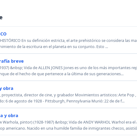
e
ICO
ISTÓRICO En su definición estricta, el arte prehistórico se considera las m
imiento de la escritura en el planeta en su conjunto. Esto ...
rafía breve
1937) &nbsp; Vida de ALLEN JONES Jones es uno de los más importantes rep
nque de el hecho de que pertenece a la última de sus generaciones...
y obra
proyectista, director de cine, y grabador Movimientos artisticos: Arte Pop , 
 6 de agosto de 1928 - Pittsburgh, Pennsylvania Murió: 22 de de f...
a y obra
arhola, pintor) (1928-1987) &nbsp; Vida de ANDY WARHOL Warhol era el a
op americano. Nacido en una humilde familia de inmigrantes checos, asistió 