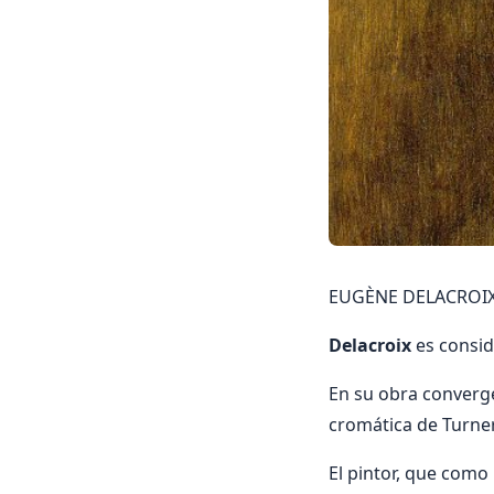
EUGÈNE DELACROIX (
Delacroix
es consid
En su obra converge
cromática de Turner
El pintor, que como 