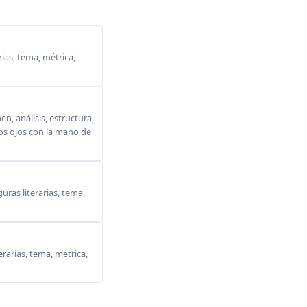
ias, tema, métrica,
, análisis, estructura,
 los ojos con la mano de
ras literarias, tema,
erarias, tema, métrica,