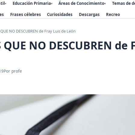
til
Educación Primaria
Áreas de Conocimiento
Temas de d
▾
▾
▾
es
Frases célebres
Curiosidades
Descargas
Recreo
QUE NO DESCUBREN de Fray Luis de León
 QUE NO DESCUBREN de F
19
Por profe