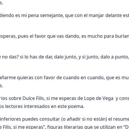
s.
ardiendo es mi pena semejante, que con el manjar delante e
speras, pues el favor que vas dando, es mucho para burla
no das? si lo has de dar, dalo junto, y si junto, dalo a punt
añarme quieras con favor de cuando en cuando, que es mu
s.
os sobre Dulce Filis, si me esperas de Lope de Vega y cons
os lectores interesados en este poema.
nferiores puedes consultar (o añadir si no están) el resumen
Filis, si me esperas”, figuras literarias que se utilizan en “Du