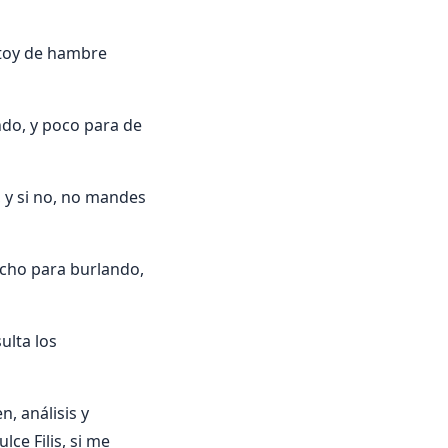
stoy de hambre
ndo, y poco para de
o, y si no, no mandes
cho para burlando,
ulta los
, análisis y
lce Filis, si me