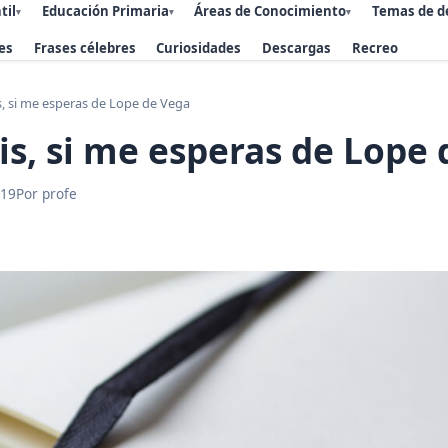
til
Educación Primaria
Áreas de Conocimiento
Temas de d
▾
▾
▾
es
Frases célebres
Curiosidades
Descargas
Recreo
is, si me esperas de Lope de Vega
lis, si me esperas de Lope
019
Por profe