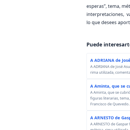
esperas”, tema, métr
interpretaciones, v
lo que desees aport
Puede interesart
A ADRIANA de José
A ADRIANA de José Asunc
rima utilizada, comenta
A Aminta, que se c
A Aminta, que se cubri
figuras literarias, tema
Francisco de Quevedo.
A ARNESTO de Gasp
A ARNESTO de Gaspar Mel
métrica, rima utilizada