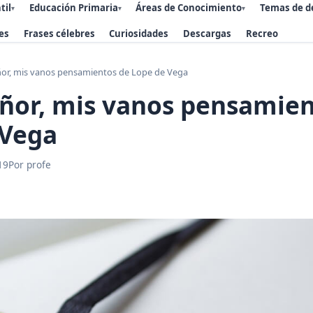
til
Educación Primaria
Áreas de Conocimiento
Temas de d
▾
▾
▾
es
Frases célebres
Curiosidades
Descargas
Recreo
ñor, mis vanos pensamientos de Lope de Vega
ñor, mis vanos pensamien
 Vega
19
Por profe