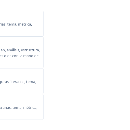
ias, tema, métrica,
, análisis, estructura,
 los ojos con la mano de
ras literarias, tema,
erarias, tema, métrica,