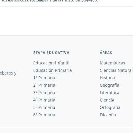
rios estilísticos de A Celestina de Francisco de Quevedo.
ETAPA EDUCATIVA
ÁREAS
Educación Infantil
Matemáticas
Educación Primaria
Ciencias Natural
deberes y
1º Primaria
Historia
2º Primaria
Geografía
3º Primaria
Literatura
4º Primaria
Ciencia
5º Primaria
Ortografía
6º Primaria
Filosofía