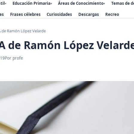
til
Educación Primaria
Áreas de Conocimiento
Temas de d
▾
▾
▾
es
Frases célebres
Curiosidades
Descargas
Recreo
 de Ramón López Velarde
A de Ramón López Velard
019
Por profe