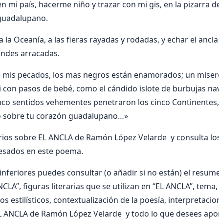
 mi país, hacerme niño y trazar con mi gis, en la pizarra de
 guadalupano.
a la Oceanía, a las fieras rayadas y rodadas, y echar el ancl
andes arracadas.
De mis pecados, los mas negros están enamorados; un misere
 ti con pasos de bebé, como el cándido islote de burbujas na
inco sentidos vehementes penetraron los cinco Continentes
no sobre tu corazón guadalupano…»
ios sobre EL ANCLA de Ramón López Velarde y consulta lo
resados en este poema.
nferiores puedes consultar (o añadir si no están) el resumen
CLA”, figuras literarias que se utilizan en “EL ANCLA”, tema,
os estilísticos, contextualización de la poesía, interpretaci
L ANCLA de Ramón López Velarde y todo lo que desees apor