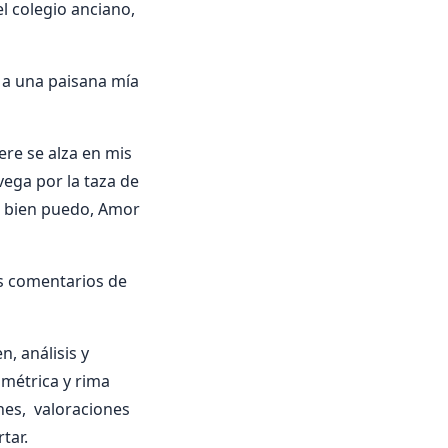
l colegio anciano,
a a una paisana mía
re se alza en mis
vega por la taza de
, bien puedo, Amor
s comentarios de
, análisis y
 métrica y rima
ones, valoraciones
tar.