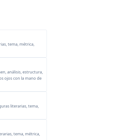
ias, tema, métrica,
, análisis, estructura,
 los ojos con la mano de
ras literarias, tema,
erarias, tema, métrica,