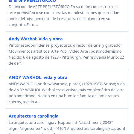
El arte PREHISTÓRICO
Definición de ARTE PREHISTÓRICO En su definición estricta, el
arte prehistórico se considera las manifestaciones que existían
antes del advenimiento de la escritura en el planeta en su
conjunto. Esto ...
Andy Warhol: Vida y obra
Pintor estadounidense, proyectista, director de cine, y grabador
Movimientos artisticos: Arte Pop , Video Arte , postmodernismo
Nacido: 6 de agosto de 1928 - Pittsburgh, Pennsylvania Murió: 22
de de f...
ANDY WARHOL: vida y obra
ANDY WARHOL (Andrew Warhola, pintor) (1928-1987) &nbsp; Vida
de ANDY WARHOL Warhol era el artista más emblemático del arte
pop americano. Nacido en una humilde familia de inmigrantes
checos, asistió a...
Arquitectura carolingia
La arquitectura carolingia .- [caption id="attachment_2842"
align="aligncenter" width="410"] Arquitectura carolingia[/caption]