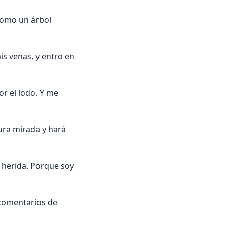
 como un árbol
s venas, y entro en
r el lodo. Y me
ura mirada y hará
 herida. Porque soy
comentarios de