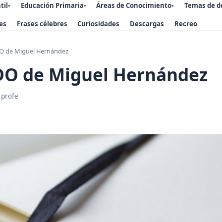
til
Educación Primaria
Áreas de Conocimiento
Temas de d
▾
▾
▾
es
Frases célebres
Curiosidades
Descargas
Recreo
O de Miguel Hernández
DO de Miguel Hernández
 profe