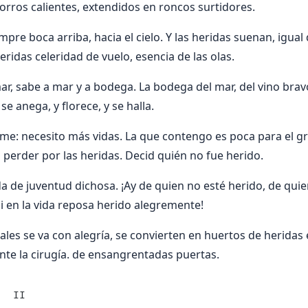
horros calientes, extendidos en roncos surtidores.
mpre boca arriba, hacia el cielo. Y las heridas suenan, igual
ridas celeridad de vuelo, esencia de las olas.
r, sabe a mar y a bodega. La bodega del mar, del vino bravo,
se anega, y florece, y se halla.
me: necesito más vidas. La que contengo es poca para el g
 perder por las heridas. Decid quién no fue herido.
da de juventud dichosa. ¡Ay de quien no esté herido, de quie
ni en la vida reposa herido alegremente!
tales se va con alegría, se convierten en huertos de heridas
ante la cirugía. de ensangrentadas puertas.
   II