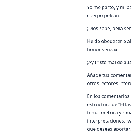
Yo me parto, y mi p
cuerpo pelean.
¡Dios sabe, bella se
He de obedecerle al
honor venza».
¡Ay triste mal de au
Añade tus comentar
otros lectores inte
En los comentarios i
estructura de “El la
tema, métrica y rima
interpretaciones, v
que desees aportar.