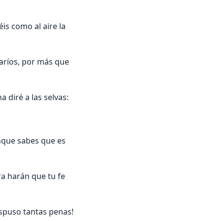
éis como al aire la
aríos, por más que
a diré a las selvas:
nque sabes que es
ra harán que tu fe
ispuso tantas penas!