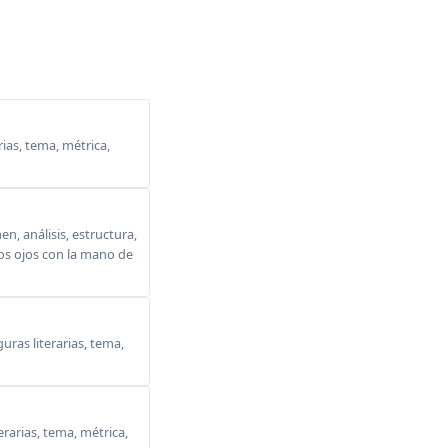
ias, tema, métrica,
, análisis, estructura,
 los ojos con la mano de
ras literarias, tema,
erarias, tema, métrica,