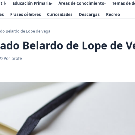
til
Educación Primaria
Áreas de Conocimiento
Temas de d
▾
▾
▾
es
Frases célebres
Curiosidades
Descargas
Recreo
ado Belardo de Lope de Vega
mado Belardo de Lope de 
22
Por profe