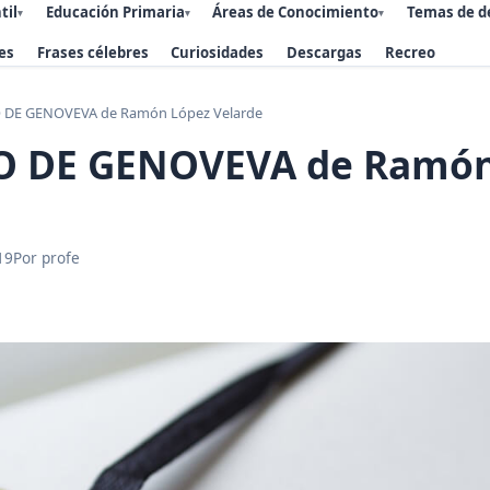
til
Educación Primaria
Áreas de Conocimiento
Temas de d
▾
▾
▾
es
Frases célebres
Curiosidades
Descargas
Recreo
 DE GENOVEVA de Ramón López Velarde
O DE GENOVEVA de Ramón
19
Por profe