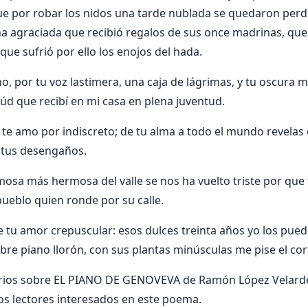
e por robar los nidos una tarde nublada se quedaron perdi
ña agraciada que recibió regalos de sus once madrinas, que n
que sufrió por ello los enojos del hada.
o, por tu voz lastimera, una caja de lágrimas, y tu oscura 
aúd que recibí en mi casa en plena juventud.
te amo por indiscreto; de tu alma a todo el mundo revelas e
 tus desengaños.
rmosa más hermosa del valle se nos ha vuelto triste por que 
pueblo quien ronde por su calle.
tu amor crepuscular: esos dulces treinta años yo los pued
bre piano llorón, con sus plantas minúsculas me pise el co
ios sobre EL PIANO DE GENOVEVA de Ramón López Velarde
os lectores interesados en este poema.