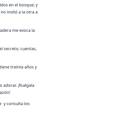
dos en el bosque; y
o invitó a la otra a
madera me evoca la
l secreto; cuentas,
tiene treinta años y
o adorar. ¡Ruégala
razón!
 y consulta los