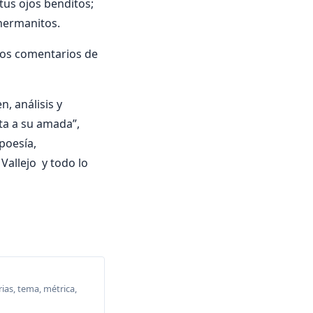
tus ojos benditos;
hermanitos.
los comentarios de
, análisis y
eta a su amada”,
 poesía,
Vallejo y todo lo
ias, tema, métrica,