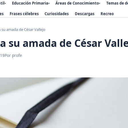
til
Educación Primaria
Áreas de Conocimiento
Temas de d
▾
▾
▾
es
Frases célebres
Curiosidades
Descargas
Recreo
a su amada de César Vallejo
 a su amada de César Vall
019
Por profe