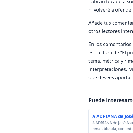
habrán tocado a som
ni volveré a ofende
Añade tus comentari
otros lectores inte
En los comentarios i
estructura de “El po
tema, métrica y rima
interpretaciones, v
que desees aportar.
Puede interesart
A ADRIANA de José
A ADRIANA de José Asunc
rima utilizada, comenta