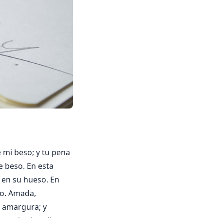
 mi beso; y tu pena
e beso. En esta
 en su hueso. En
so. Amada,
a amargura; y