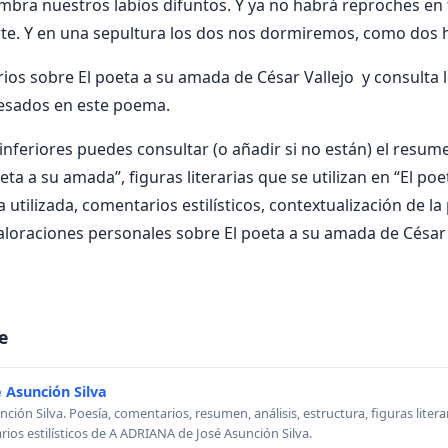
bra nuestros labios difuntos. Y ya no habrá reproches en 
rte. Y en una sepultura los dos nos dormiremos, como dos 
os sobre El poeta a su amada de César Vallejo y consulta 
resados en este poema.
nferiores puedes consultar (o añadir si no están) el resumen
eta a su amada”, figuras literarias que se utilizan en “El po
 utilizada, comentarios estilísticos, contextualización de la
aloraciones personales sobre El poeta a su amada de César 
e
 Asunción Silva
ión Silva. Poesía, comentarios, resumen, análisis, estructura, figuras literar
rios estilísticos de A ADRIANA de José Asunción Silva.