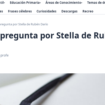
til
Educación Primaria
Áreas de Conocimiento
Temas de d
▾
▾
▾
es
Frases célebres
Curiosidades
Descargas
Recreo
pregunta por Stella de Rubén Darío
 pregunta por Stella de R
 profe