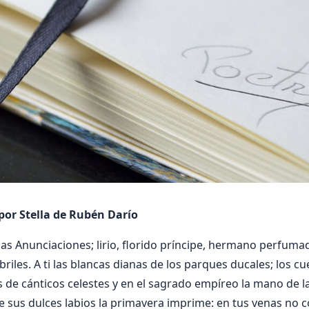
por Stella de Rubén Darío
de las Anunciaciones; lirio, florido príncipe, hermano perfuma
briles. A ti las blancas dianas de los parques ducales; los cue
s de cánticos celestes y en el sagrado empíreo la mano de las
 sus dulces labios la primavera imprime: en tus venas no c