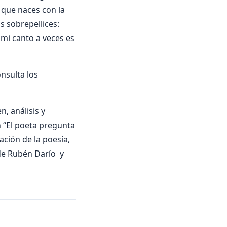
o que naces con la
as sobrepellices:
 mi canto a veces es
nsulta los
, análisis y
en “El poeta pregunta
zación de la poesía,
 de Rubén Darío y