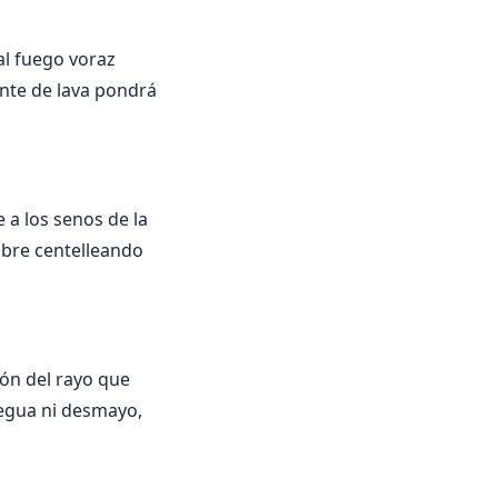
al fuego voraz
ente de lava pondrá
 a los senos de la
mbre centelleando
ión del rayo que
tregua ni desmayo,