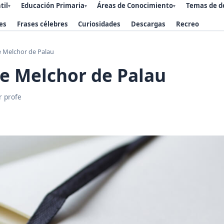
til
Educación Primaria
Áreas de Conocimiento
Temas de d
▾
▾
▾
es
Frases célebres
Curiosidades
Descargas
Recreo
e Melchor de Palau
de Melchor de Palau
r profe