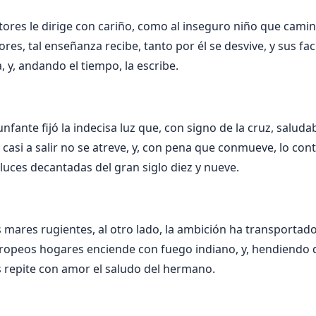
tores le dirige con cariño, como al inseguro niño que cami
ores, tal enseñanza recibe, tanto por él se desvive, y sus fa
, y, andando el tiempo, la escribe.
unfante fijó la indecisa luz que, con signo de la cruz, salud
 casi a salir no se atreve, y, con pena que conmueve, lo co
uces decantadas del gran siglo diez y nueve.
s mares rugientes, al otro lado, la ambición ha transportado
europeos hogares enciende con fuego indiano, y, hendiendo 
s repite con amor el saludo del hermano.