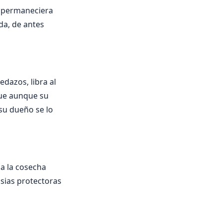
a, permaneciera
ada, de antes
edazos, libra al
que aunque su
su dueño se lo
a la cosecha
sias protectoras