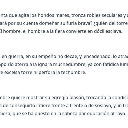
enta que agita los hondos mares, tronza robles seculares y 
ará por su cuenta domeñar su furia brava? ¿quién del torr
El hombre, el hombre a la fiera convierte en dócil esclava.
yo en guerra, en su empeño no decae, y, encadenado, lo atrae
ampo río aterra a la ignara muchedumbre; ya con fatídica lu
te excelsa torre ni perfora la techumbre.
mbre quiere mostrar su egregio blasón, trocando la condic
 de conseguirlo infiere frente a frente o de soslayo, y, in 
ieza, que se ha puesto en la cabeza dar educación al rayo.