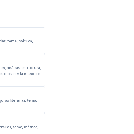
ias, tema, métrica,
, análisis, estructura,
 los ojos con la mano de
ras literarias, tema,
erarias, tema, métrica,