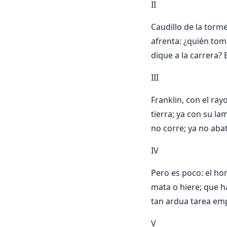
II
Caudillo de la torm
afrenta: ¿quién tom
dique a la carrera? 
III
Franklin, con el ra
tierra; ya con su l
no corre; ya no aba
IV
Pero es poco: el ho
mata o hiere; que ha
tan ardua tarea emp
V