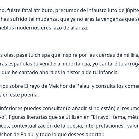
ano, fuiste fatal atributo, precursor de infausto luto de Júpit
has sufrido tal mudanza, que ya no eres la venganza que se
ueblos modernos eres lazo de alianza.
 olas, pase tu chispa que inspira por las cuerdas de mi lira,
erras españolas tu venidera importancia, yo cantaré tu arrog
 que he cantado ahora es la historia de tu infancia
os sobre El rayo de Melchor de Palau y consulta los come
s en este poema.
nferiores puedes consultar (o añadir si no están) el resumen
o”, figuras literarias que se utilizan en “El rayo”, tema, métr
ticos, contextualización de la poesía, interpretaciones, val
lchor de Palau y todo lo que desees aportar.