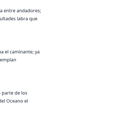
na entre andadores;
cultades labra que
aba el caminante; ya
ntemplan
 parte de los
del Oceano el