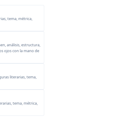
ias, tema, métrica,
, análisis, estructura,
 los ojos con la mano de
ras literarias, tema,
erarias, tema, métrica,