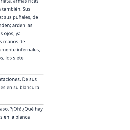
rlata, armas ricas
n también. Sus
s; sus puñales, de
nden; arden las
s ojos, ya
sus manos de
amente infernales,
s, los siete
ntaciones. De sus
nes en su blancura
paso. ?¡Oh! ¿Qué hay
s en la blanca