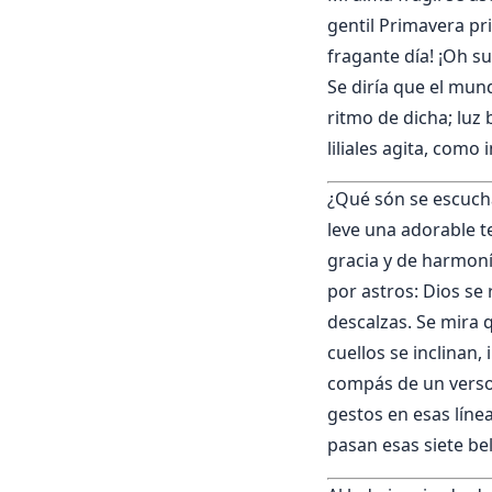
gentil Primavera pr
fragante día! ¡Oh su
Se diría que el mund
ritmo de dicha; luz 
liliales agita, como
¿Qué són se escucha
leve una adorable te
gracia y de harmoní
por astros: Dios se 
descalzas. Se mira 
cuellos se inclinan
compás de un verso 
gestos en esas líne
pasan esas siete bel