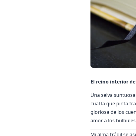
El reino interior d
Una selva suntuosa e
cual la que pinta fr
gloriosa de los cue
amor a los bulbules
Mi alma frágil se as