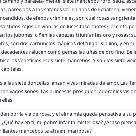
el camino y paralela- mente, siete mancebos ?oro, seda, esca
s, parecidos a los satanes verlenianos de Ecbatana, viene
encendidos, de efebos criminales, son cual rosas sangrienta
vestidos ?ojos de víboras de luces fascinantes?, al cinto pe
n los jubones; ciñen las cabezas triunfantes oro y rosas; su
ntes, son dos carbunclos mágicos del fulgor sibilino, y en 
 decadentes relucen como gemas las uñas de oro fino. Bell
chiceros veneficios esos siete mancebos. Y son los siete vicio
capitales.
s a las siete doncellas lanzan vivas miradas de amor. Las Te
ancan vagos sones. Las princesas prosiguen, adorables visio
ellas.
rden por la vía de rosa, y el alma mía queda pensativa a su 
! ¿Qué hay en ti, mi pobre infanta misteriosa? ¿Acaso piensa
brillantes mancebos te atraen, mariposa?