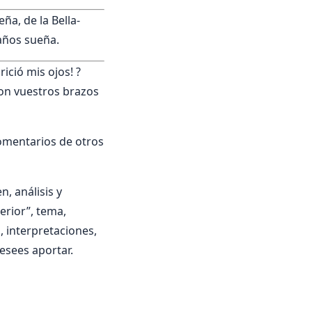
ña, de la Bella-
años sueña.
ició mis ojos! ?
con vuestros brazos
comentarios de otros
, análisis y
terior”, tema,
a, interpretaciones,
esees aportar.