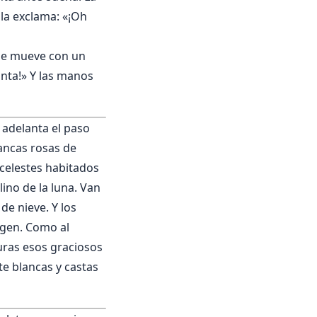
lla exclama: «¡Oh
a se mueve con un
canta!» Y las manos
 adelanta el paso
lancas rosas de
 celestes habitados
lino de la luna. Van
de nieve. Y los
igen. Como al
uras esos graciosos
te blancas y castas