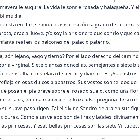
imavera le augura. La vida le sonríe rosada y halagüeña. Y e
blime día!
o está en flor; se diría que el corazón sagrado de la tierr
brota, gracia llueve. ¡Yo soy la prisionera que sonríe y que 
 infanta real en los balcones del palacio paterno.
, són lejano, vago y tierno? Por el lado derecho del camino
oría virginal. Siete blancas doncellas, semejantes a siete b
a que el alba constelara de perlas y diamantes. ¡Alabastros
refleja en esos dulces alabastros! Sus vestes son tejidos del 
que posan el pie breve sobre el rosado suelo, como una flor 
, imperiales, en una manera que lo excelso pregona de su or
su suave paso rigen. Tal el divino Sandro dejara en sus fig
as puras. Como a un velado són de liras y laúdes, divinamen
las princesas. Y esas bellas princesas son las siete Virtudes.