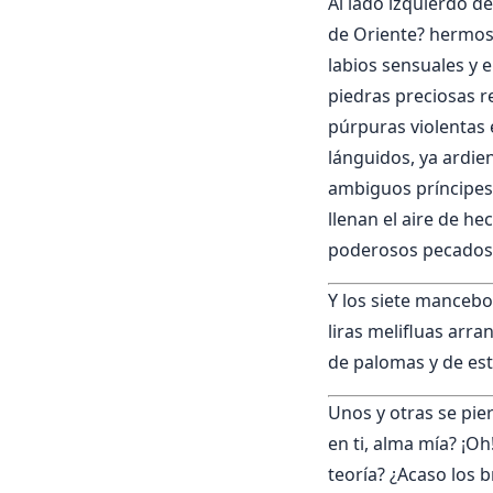
Al lado izquierdo d
de Oriente? hermoso
labios sensuales y 
piedras preciosas re
púrpuras violentas e
lánguidos, ya ardie
ambiguos príncipes
llenan el aire de he
poderosos pecados 
Y los siete mancebo
liras melifluas arr
de palomas y de estr
Unos y otras se pie
en ti, alma mía? ¡Oh
teoría? ¿Acaso los 