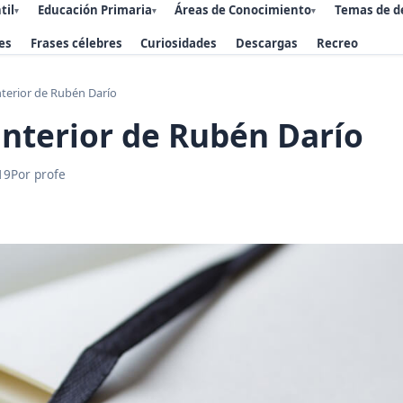
til
Educación Primaria
Áreas de Conocimiento
Temas de d
▾
▾
▾
es
Frases célebres
Curiosidades
Descargas
Recreo
interior de Rubén Darío
 interior de Rubén Darío
19
Por profe