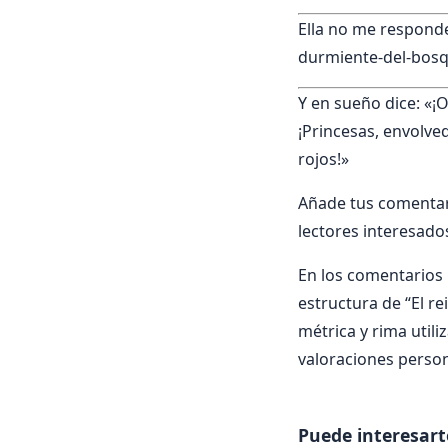
Ella no me responde.
durmiente-del-bosq
Y en sueño dice: «¡O
¡Princesas, envolve
rojos!»
Añade tus comentari
lectores interesado
En los comentarios i
estructura de “El rei
métrica y rima utili
valoraciones person
Puede interesart