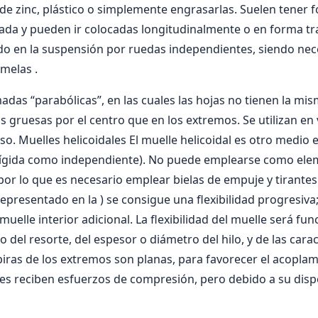
 de zinc, plástico o simplemente engrasarlas. Suelen tener 
da y pueden ir colocadas longitudinalmente o en forma tra
o en la suspensión por ruedas independientes, siendo nec
melas .
madas “parabólicas”, en las cuales las hojas no tienen la mi
s gruesas por el centro que en los extremos. Se utilizan en 
. Muelles helicoidales El muelle helicoidal es otro medio el
rí­gida como independiente). No puede emplearse como ele
 por lo que es necesario emplear bielas de empuje y tirantes
representado en la ) se consigue una flexibilidad progresiv
uelle interior adicional. La flexibilidad del muelle será fu
o del resorte, del espesor o diámetro del hilo, y de las caract
spiras de los extremos son planas, para favorecer el acopla
es reciben esfuerzos de compresión, pero debido a su dispo