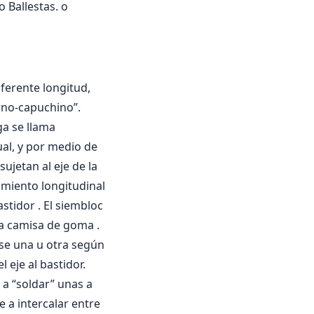
 Ballestas. o
iferente longitud,
rno-capuchino”.
ga se llama
al, y por medio de
ujetan al eje de la
amiento longitudinal
astidor . El siembloc
una camisa de goma .
dose una u otra según
 eje al bastidor.
 a “soldar” unas a
re a intercalar entre