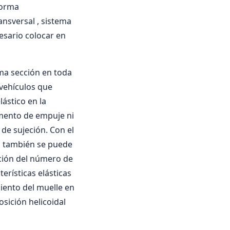
forma
nsversal , sistema
esario colocar en
sma sección en toda
vehí­culos que
ástico en la
mento de empuje ni
 de sujeción. Con el
a; también se puede
nción del número de
erí­sticas elásticas
miento del muelle en
sición helicoidal