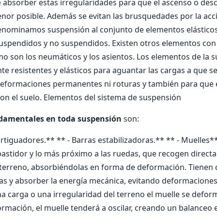
 absorber estas irregularidades para que el ascenso o des
menor posible. Además se evitan las brusquedades por la acc
nominamos suspensión al conjunto de elementos elásticos
suspendidos y no suspendidos. Existen otros elementos con
o son los neumáticos y los asientos. Los elementos de la 
nte resistentes y elásticos para aguantar las cargas a que s
eformaciones permanentes ni roturas y también para que el
on el suelo. Elementos del sistema de suspensión
damentales en toda suspensión
son:
rtiguadores.** ** - Barras estabilizadoras.** ** - Muelles
bastidor y lo más próximo a las ruedas, que recogen direct
l terreno, absorbiéndolas en forma de deformación. Tienen
as y absorber la energí­a mecánica, evitando deformaciones
 carga o una irregularidad del terreno el muelle se deforma
rmación, el muelle tenderá a oscilar, creando un balanceo e