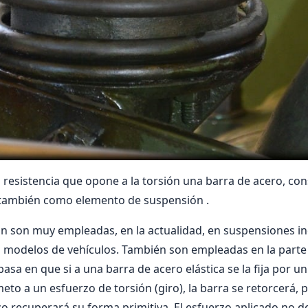
 resistencia que opone a la torsión una barra de acero, co
 también como elemento de suspensión .
ón son muy empleadas, en la actualidad, en suspensiones 
 modelos de vehí­culos. También son empleadas en la parte
sa en que si a una barra de acero elástica se la fija por un
eto a un esfuerzo de torsión (giro), la barra se retorcerá, 
zo recuperará su forma primitiva. El esfuerzo aplicado no de