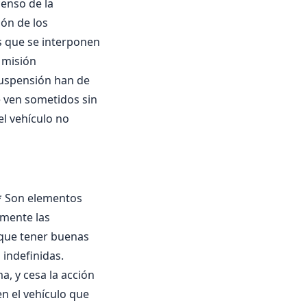
censo de la
ión de los
 que se interponen
 misión
suspensión han de
e ven sometidos sin
 vehí­culo no
** Son elementos
amente las
 que tener buenas
 indefinidas.
, y cesa la acción
n el vehí­culo que