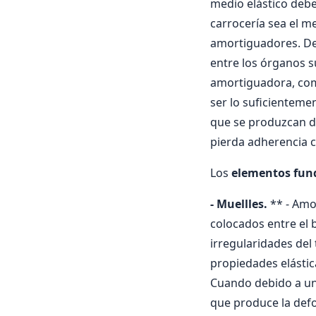
medio elástico debe
carrocerí­a sea el 
amortiguadores. De
entre los órganos 
amortiguadora, com
ser lo suficienteme
que se produzcan d
pierda adherencia c
Los
elementos fun
- Muellles.
** - Amo
colocados entre el 
irregularidades de
propiedades elástic
Cuando debido a una
que produce la defo