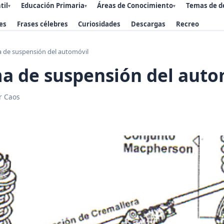
til
Educación Primaria
Áreas de Conocimiento
Temas de d
▾
▾
▾
es
Frases célebres
Curiosidades
Descargas
Recreo
a de suspensión del automóvil
ma de suspensión del auto
r Caos