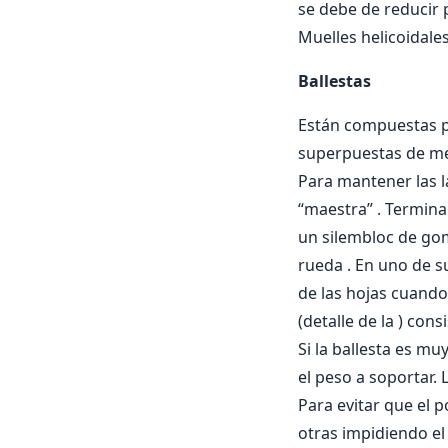
se debe de reducir 
Muelles helicoidales
Ballestas
Están compuestas po
superpuestas de me
Para mantener las l
“maestra” . Termina
un silembloc de goma
rueda . En uno de s
de las hojas cuando 
(detalle de la ) con
Si la ballesta es mu
el peso a soportar. 
Para evitar que el 
otras impidiendo el r