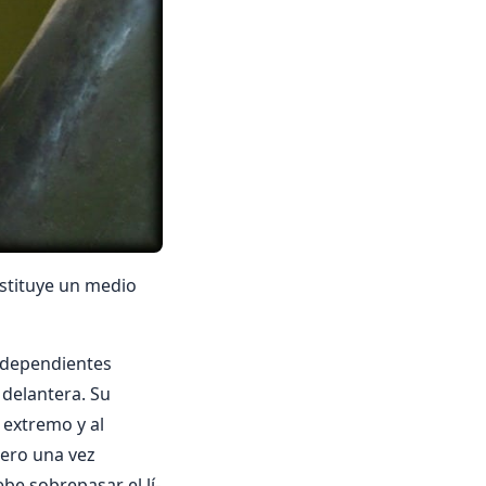
nstituye un medio
independientes
 delantera. Su
 extremo y al
pero una vez
be sobrepasar el lí­