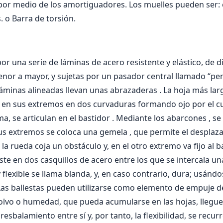
por medio de los amortiguadores. Los muelles pueden ser: o
. o Barra de torsión.
r una serie de láminas de acero resistente y elástico, de d
nor a mayor, y sujetas por un pasador central llamado “pe
áminas alineadas llevan unas abrazaderas . La hoja más lar
 en sus extremos en dos curvaduras formando ojo por el cu
, se articulan en el bastidor . Mediante los abarcones , se s
us extremos se coloca una gemela , que permite el desplaz
la rueda coja un obstáculo y, en el otro extremo va fijo al b
siste en dos casquillos de acero entre los que se intercala 
y flexible se llama blanda, y, en caso contrario, dura; usán
Las ballestas pueden utilizarse como elemento de empuje del
polvo o humedad, que pueda acumularse en las hojas, llegue
esbalamiento entre sí­ y, por tanto, la flexibilidad, se recur