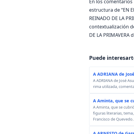
En los comentarios i
estructura de “EN E
REINADO DE LA PRIMA
contextualización d
DE LA PRIMAVERA de
Puede interesart
A ADRIANA de José
A ADRIANA de José Asunc
rima utilizada, comenta
A Aminta, que se c
A Aminta, que se cubri
figuras literarias, tema
Francisco de Quevedo.
A ARNESTO de Gasp