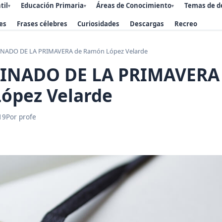
til
Educación Primaria
Áreas de Conocimiento
Temas de d
▾
▾
▾
es
Frases célebres
Curiosidades
Descargas
Recreo
INADO DE LA PRIMAVERA de Ramón López Velarde
EINADO DE LA PRIMAVERA
ópez Velarde
19
Por profe