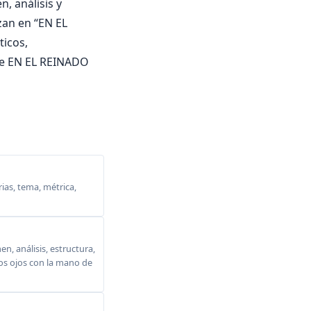
, análisis y
zan en “EN EL
ticos,
bre EN EL REINADO
ias, tema, métrica,
, análisis, estructura,
 los ojos con la mano de