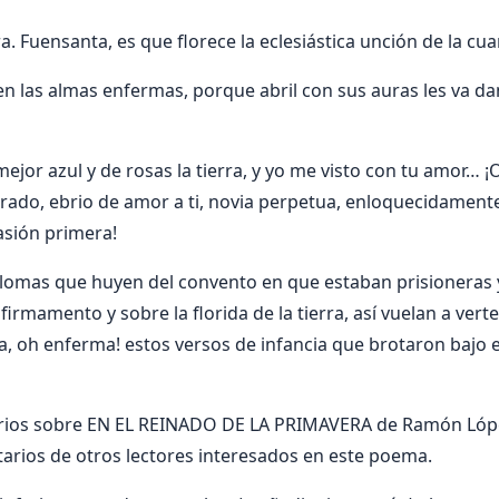
. Fuensanta, es que florece la eclesiástica unción de la cu
 en las almas enfermas, porque abril con sus auras les va d
l mejor azul y de rosas la tierra, y yo me visto con tu amor… ¡
do, ebrio de amor a ti, novia perpetua, enloquecidamen
asión primera!
alomas que huyen del convento en que estaban prisioneras y 
firmamento y sobre la florida de la tierra, así vuelan a vert
, oh enferma! estos versos de infancia que brotaron bajo e
rios sobre EN EL REINADO DE LA PRIMAVERA de Ramón Lóp
arios de otros lectores interesados en este poema.