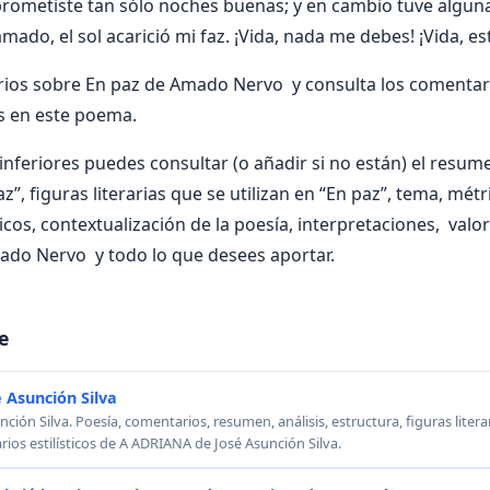
rometiste tan sólo noches buenas; y en cambio tuve algu
mado, el sol acarició mi faz. ¡Vida, nada me debes! ¡Vida, e
ios sobre En paz de Amado Nervo y consulta los comentar
s en este poema.
nferiores puedes consultar (o añadir si no están) el resumen
z”, figuras literarias que se utilizan en “En paz”, tema, métri
ticos, contextualización de la poesía, interpretaciones, val
ado Nervo y todo lo que desees aportar.
e
 Asunción Silva
ión Silva. Poesía, comentarios, resumen, análisis, estructura, figuras literar
rios estilísticos de A ADRIANA de José Asunción Silva.