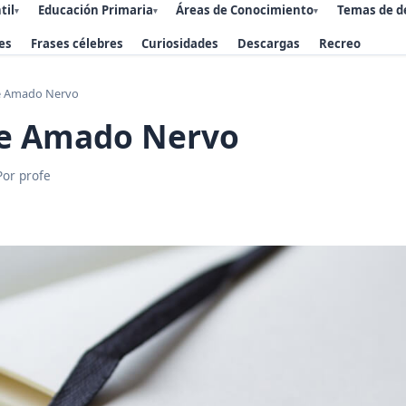
til
Educación Primaria
Áreas de Conocimiento
Temas de d
▾
▾
▾
es
Frases célebres
Curiosidades
Descargas
Recreo
e Amado Nervo
de Amado Nervo
Por profe