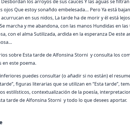
Desbordan los arroyos de sus cauces Y las aguas se filtran e
os ojos Que estoy sonañdo embelesada… Pero Ya está bajand
 acurrucan en sus nidos, La tarde ha de morir y él está lej
 Se marcha y me abandona, con las manos Hundidas en las t
, con el alma Sutilizada, ardida en la esperanza De este a
rmosa…
os sobre Esta tarde de Alfonsina Storni y consulta los co
s en este poema.
nferiores puedes consultar (o añadir si no están) el resumen
tarde”, figuras literarias que se utilizan en “Esta tarde”, te
os estilísticos, contextualización de la poesía, interpretaci
ta tarde de Alfonsina Storni y todo lo que desees aportar.
e