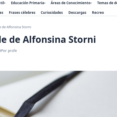
til
Educación Primaria
Áreas de Conocimiento
Temas de d
▾
▾
▾
es
Frases célebres
Curiosidades
Descargas
Recreo
e de Alfonsina Storni
de de Alfonsina Storni
9
Por profe