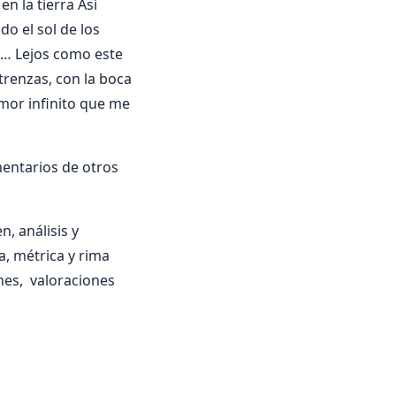
n la tierra Así
o el sol de los
os… Lejos como este
renzas, con la boca
mor infinito que me
mentarios de otros
, análisis y
ma, métrica y rima
ones, valoraciones