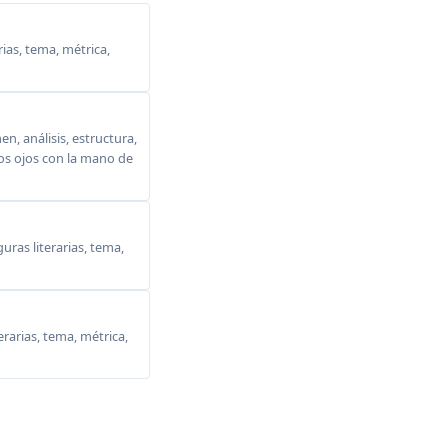
ias, tema, métrica,
, análisis, estructura,
 los ojos con la mano de
ras literarias, tema,
erarias, tema, métrica,