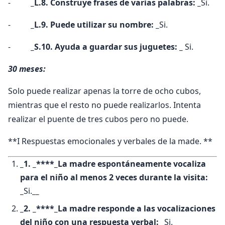
-
_L.8. Construye frases de varias palabras: _
Si.
-
_L.9. Puede utilizar su nombre: _
Si.
-
_S.10. Ayuda a guardar sus juguetes: _
Si.
30 meses:
Solo puede realizar apenas la torre de ocho cubos,
mientras que el resto no puede realizarlos. Intenta
realizar el puente de tres cubos pero no puede.
**I Respuestas emocionales y verbales de la made. **
_1. _****_La madre espontáneamente vocaliza
para el niño al menos 2 veces durante la visita:
_
Si.
__
_2. _****_La madre responde a las vocalizaciones
del niño con una respuesta verbal: _
Si.
__