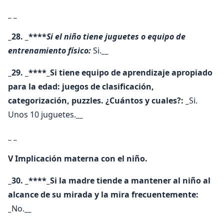
_ _
_28. _****
Si el niño tiene juguetes o equipo de
entrenamiento físico:
Si.
__
_29. _****_Si tiene equipo de aprendizaje apropiado
para la edad: juegos de clasificación,
categorización, puzzles. ¿Cuántos y cuales?: _
Si.
Unos 10 juguetes.
__
_ _
V Implicación materna con el niño.
_30. _****_Si la madre tiende a mantener al niño al
alcance de su mirada y la mira frecuentemente:
_
No.
__