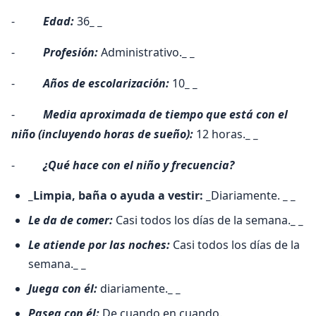
-
Edad:
36
_ _
-
Profesión:
Administrativo.
_ _
-
Años de escolarización:
10
_ _
-
Media aproximada de tiempo que está con el
niño (incluyendo horas de sueño):
12 horas.
_ _
-
¿Qué hace con el niño y frecuencia?
_Limpia, baña o ayuda a vestir: _
Diariamente.
_ _
Le da de comer:
Casi todos los días de la semana.
_ _
Le atiende por las noches:
Casi todos los días de la
semana.
_ _
Juega con él:
diariamente.
_ _
Pasea con él:
De cuando en cuando.
_ _