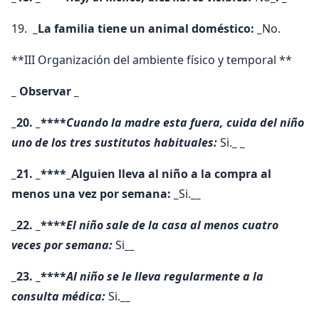
19.
_La familia tiene un animal doméstico: _
No.
**III Organización del ambiente físico y temporal **
_ Observar _
_20. _****
Cuando la madre esta fuera, cuida del niño
uno de los tres sustitutos habituales:
Si.
_ _
_21. _****_Alguien lleva al niño a la compra al
menos una vez por semana: _
Si.
__
_22. _****
El niño sale de la casa al menos cuatro
veces por semana:
Si
__
_23. _****
Al niño se le lleva regularmente a la
consulta médica:
Si.
__