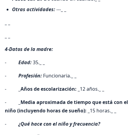
Otras actividades:
---
_ _
_ _
_ _
4-Datos de la madre:
-
Edad:
35.
_ _
-
Profesión:
Funcionaria.
_ _
-
_Años de escolarización: _
12 años.
_ _
-
_Media aproximada de tiempo que está con el
niño (incluyendo horas de sueño): _
15 horas.
_ _
-
¿Qué hace con el niño y frecuencia?