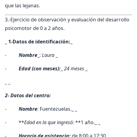
que las lejanas.
3.-Ejercicio de observación y evaluación del desarrollo
psicomotor de 0 a 2 años.
_
1-Datos de identificación:
_
-
Nombre
_:
Laura
_
-
Edad (con meses):
_
24 meses
_
_ _
2- Datos del centro:
-
Nombre
:
Fuentezuelas._ _
- **
Edad en la que ingresó:
**1 año._ _
-
Horario de asistencia:
de 8:00 a 17:30_ _