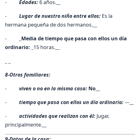
-
Edades:
6 años.
__
-
Lugar de nuestro niño entre ellos:
Es la
hermana pequeña de dos hermanos.
__
-
_Media de tiempo que pasa con ellos un día
ordinario: _
15 horas.
__
_ _
8-Otros familiares:
-
viven o no en la misma casa:
No
__
-
tiempo que pasa con ellos un día ordinario:
---
__
-
actividades que realizan con él:
Jugar,
principalmente.
__
9-Datos de la casa: