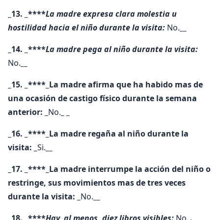
_13. _****
La madre expresa clara molestia u
hostilidad hacia el niño durante la visita:
No.
__
_14. _****
La madre pega al niño durante la visita:
No.
__
_15. _****_La madre afirma que ha habido mas de
una ocasión de castigo físico durante la semana
anterior: _
No.
_ _
_16. _****_La madre regaña al niño durante la
visita: _
Si.
__
_17. _****_La madre interrumpe la acción del niño o
restringe, sus movimientos mas de tres veces
durante la visita: _
No.
__
_18. _****
Hay, al menos, diez libros visibles:
No
_. _