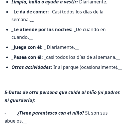
Limpia, baña o ayuda a vestir:
Diariamente.
__
_Le da de comer: _
Casi todos los días de la
semana.
__
_Le atiende por las noches: _
De cuando en
cuando.
__
_Juega con él: _
Diariamente.
__
_Pasea con él: _
casi todos los días de al semana.
__
Otras actividades:
Ir al parque (ocasionalmente).
__
_ _
5-Datos de otra persona que cuide al niño (ni padres
ni guardería):
-
¿Tiene parentesco con el niño?
Si, son sus
abuelos.
__