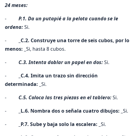
24 meses:
-
P.1. Da un putapié a la pelota cuando se le
ordena:
Si.
-
_C.2. Construye una torre de seis cubos, por lo
menos: _
Si, hasta 8 cubos.
-
C.3. Intenta doblar un papel en dos:
Si.
-
_C.4. Imita un trazo sin dirección
determinada: _
Si.
-
C.5. Coloca las tres piezas en el tablero:
Si.
-
_L.6. Nombra dos o señala cuatro dibujos: _
Si.
-
_P.7. Sube y baja solo la escalera: _
Si.