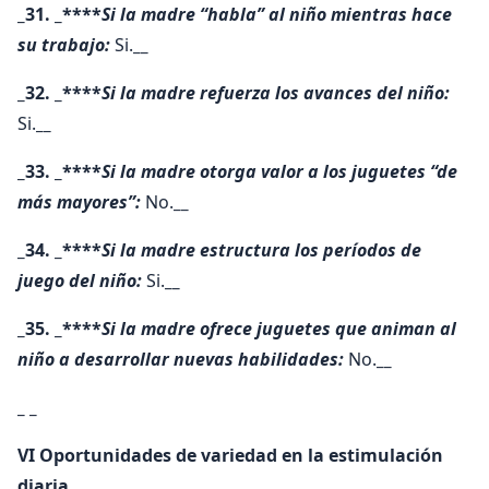
_31. _****
Si la madre “habla” al niño mientras hace
su trabajo:
Si.
__
_32. _****
Si la madre refuerza los avances del niño:
Si.
__
_33. _****
Si la madre otorga valor a los juguetes “de
más mayores”:
No.
__
_34. _****
Si la madre estructura los períodos de
juego del niño:
Si.
__
_35. _****
Si la madre ofrece juguetes que animan al
niño a desarrollar nuevas habilidades:
No.
__
_ _
VI Oportunidades de variedad en la estimulación
diaria.