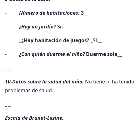
-
Número de habitaciones:
3
__
-
¿Hay un jardín?
Si.
__
-
_¿Hay habitación de juegos? _
Si.
__
-
¿Con quién duerme el niño?
Duerme sola
__
_ _
10-Datos sobre la salud del niño:
No tiene ni ha tenido
problemas de salud.
_ _
Escala de Brunet-Lezine.
_ _