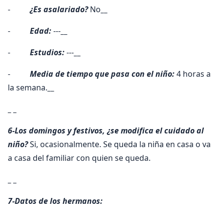
-
¿Es asalariado?
No
__
-
Edad:
---
__
-
Estudios:
---
__
-
Media de tiempo que pasa con el niño:
4 horas a
la semana.
__
_ _
6-Los domingos y festivos, ¿se modifica el cuidado al
niño?
Si, ocasionalmente. Se queda la niña en casa o va
a casa del familiar con quien se queda.
_ _
7-Datos de los hermanos: