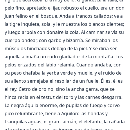
pelo fino, apretado el ijar, robusto el cuello, era un don
Juan felino en el bosque. Anda a trancos callados; ve a
la tigre inquieta, sola, y le muestra los blancos dientes;
y luego arbola con donaire la cola. Al caminar se vía su
cuerpo ondear, con garbo y bizarría. Se miraban los
músculos hinchados debajo de la piel. Y se diría ser
aquella alimaña un rudo gladiador de la montaña. Los
pelos erizados del labio relamía. Cuando andaba, con
su peso chafaba la yerba verde y muelle, y el ruido de
su aliento semejaba el resollar de un fuelle. Él es, él es
el rey. Cetro de oro no, sino la ancha garra, que se
hinca recia en el testuz del toro y las carnes desgarra.
La negra águila enorme, de pupilas de fuego y corvo
pico relumbrante, tiene a Aquilón: las hondas y
tranquilas aguas, el gran caimán; el elefante, la cañada
y la estepa; la víbora, los juncos por do trepa; y su