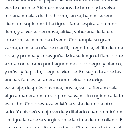
verde cumbre. Siéntense vahos de horno: y la selva
indiana en alas del bochorno, lanza, bajo el sereno
cielo, un soplo de sí. La tigre ufana respira a pulmón
lleno, y al verse hermosa, altiva, soberana, le late el
corazón, se le hincha el seno. Contempla su gran
zarpa, en ella la uña de marfil; luego toca, el filo de una
roca, y prueba y lo rasguña. Mírase luego el flanco que
azota con el rabo puntiagudo de color negro y blanco,
y móvil y felpudo; luego el vientre. En seguida abre las
anchas fauces, altanera como reina que exige
vasallaje; después husmea, busca, va. La fiera exhala
algo a manera de un suspiro salvaje. Un rugido callado
escuchó. Con presteza volvió la vista de uno a otro
lado. Y chispeó su ojo verde y dilatado cuando miró de
un tigre la cabeza surgir sobre la cima de un collado. El
tigre se acercaba. Era muy bello. Gigantesca la talla, el