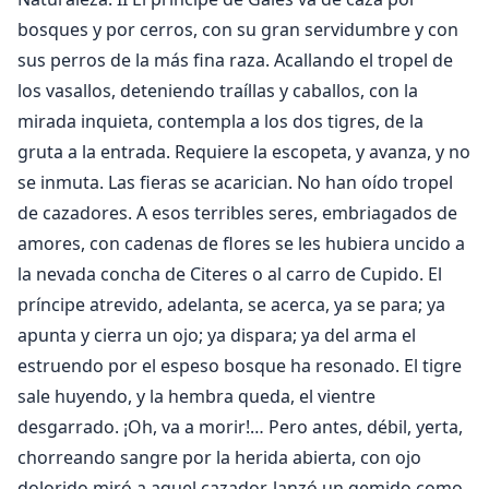
bosques y por cerros, con su gran servidumbre y con
sus perros de la más fina raza. Acallando el tropel de
los vasallos, deteniendo traíllas y caballos, con la
mirada inquieta, contempla a los dos tigres, de la
gruta a la entrada. Requiere la escopeta, y avanza, y no
se inmuta. Las fieras se acarician. No han oído tropel
de cazadores. A esos terribles seres, embriagados de
amores, con cadenas de flores se les hubiera uncido a
la nevada concha de Citeres o al carro de Cupido. El
príncipe atrevido, adelanta, se acerca, ya se para; ya
apunta y cierra un ojo; ya dispara; ya del arma el
estruendo por el espeso bosque ha resonado. El tigre
sale huyendo, y la hembra queda, el vientre
desgarrado. ¡Oh, va a morir!… Pero antes, débil, yerta,
chorreando sangre por la herida abierta, con ojo
dolorido miró a aquel cazador, lanzó un gemido como