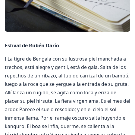
Estival de Rubén Darío
I La tigre de Bengala con su lustrosa piel manchada a
trechos, está alegre y gentil, está de gala. Salta de los
repechos de un ribazo, al tupido carrizal de un bambú;
luego a la roca que se yergue a la entrada de su gruta.
Allí lanza un rugido, se agita como loca y eriza de
placer su piel hirsuta. La fiera virgen ama. Es el mes del
ardor. Parece el suelo rescoldo; y en el cielo el sol
inmensa llama. Por el ramaje oscuro salta huyendo el
kanguro. El boa se infla, duerme, se calienta a la
tórrida lumbre; el pájaro se sienta a reposar sobre la