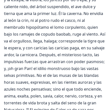
caliente nido, del árbol suspendido, el ave dulce y
tierna que ama la primer luz. Él la caverna. No envidia
al león la crin, ni al potro rudo el casco, ni al
membrudo hipopótamo el lomo corpulento, quien
bajo los ramajes de copudo baobab, ruge al viento. Así
va el orgulloso, llega, halaga; corresponde la tigre que
le espera, y con caricias las caricias paga, en su salvaje
ardor, la carnicera. Después, el misterioso tacto, las
impulsivas fuerzas que arrastran con poder pasmoso;
y, ¡oh gran Pan! el idilio monstruoso bajo las vastas
selvas primitivas. No el de las musas de las blandas
horas suaves, expresivas, en las rientes auroras y las
azules noches pensativas; sino el que todo enciende,
anima, exalta, polen, savia, calor, nervio, corteza, y en
torrentes de vida brota y salta del seno de la gran
Naturaleza. II El príncipe de Gales va de caza por