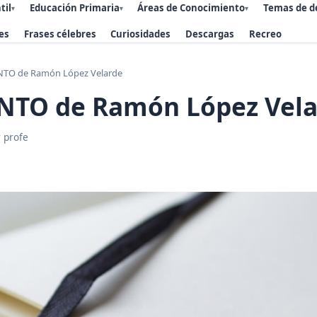
til
Educación Primaria
Áreas de Conocimiento
Temas de d
▾
▾
▾
es
Frases célebres
Curiosidades
Descargas
Recreo
TO de Ramón López Velarde
TO de Ramón López Vela
 profe