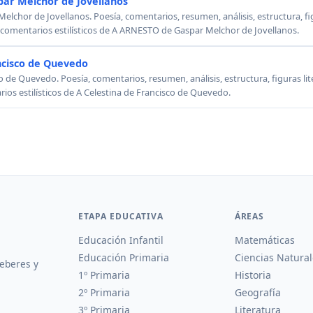
ar Melchor de Jovellanos
chor de Jovellanos. Poesía, comentarios, resumen, análisis, estructura, figu
, comentarios estilísticos de A ARNESTO de Gaspar Melchor de Jovellanos.
ncisco de Quevedo
o de Quevedo. Poesía, comentarios, resumen, análisis, estructura, figuras lit
rios estilísticos de A Celestina de Francisco de Quevedo.
ETAPA EDUCATIVA
ÁREAS
Educación Infantil
Matemáticas
Educación Primaria
Ciencias Natural
deberes y
1º Primaria
Historia
2º Primaria
Geografía
3º Primaria
Literatura