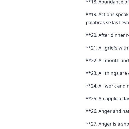
**18. Abundance of
**19. Actions speak
palabras se las lleva
**20. After dinner r
**21. All griefs wi
**22. All mouth and
**23. All things are
**24. All work and 
**25. An apple a da
**26. Anger and hat
**27. Anger is a sh