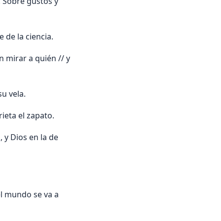
. Sobre gustos y
 de la ciencia.
n mirar a quién // y
u vela.
ieta el zapato.
 y Dios en la de
el mundo se va a