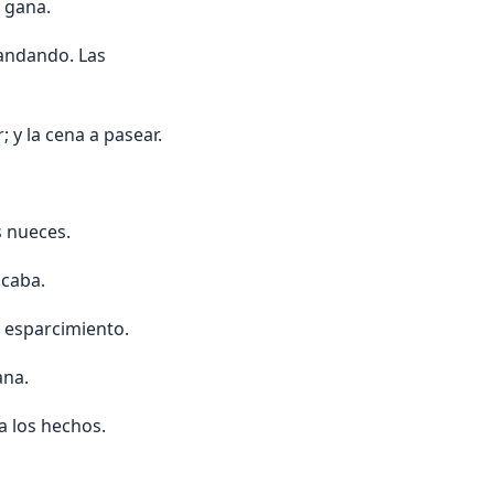
 gana.
 andando. Las
; y la cena a pasear.
s nueces.
acaba.
l esparcimiento.
ana.
a los hechos.