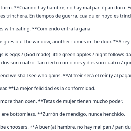
 storm. **Cuando hay hambre, no hay mal pan / pan duro. En
es trinchera. En tiempos de guerra, cualquier hoyo es trinc
s with eating. **Comiendo entra la gana.
e goes out the window, another comes in the door. **A rey
s is eggs / (God made) little green apples / night follows day
dos son cuatro. Tan cierto como dos y dos son cuatro / qu
nd we shall see who gains. **Al freír será el reír (y al pagar 
ear. **La mejor felicidad es la conformidad.
 more than oxen. **Tetas de mujer tienen mucho poder.
s are bottomless. **Zurrón de mendigo, nunca henchido.
 be choosers. **A buen(a) hambre, no hay mal pan / pan duro,