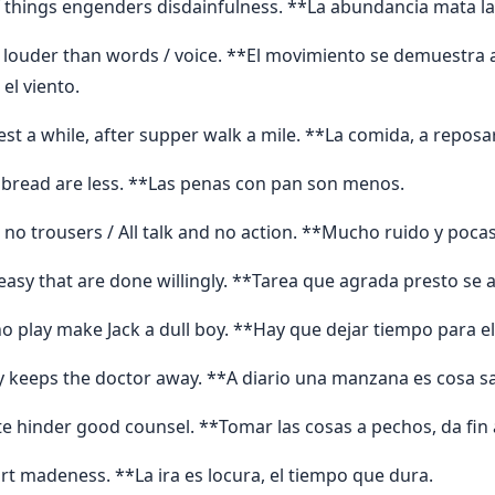
 things engenders disdainfulness. **La abundancia mata la
 louder than words / voice. **El movimiento se demuestra
 el viento.
est a while, after supper walk a mile. **La comida, a reposar
th bread are less. **Las penas con pan son menos.
 no trousers / All talk and no action. **Mucho ruido y poca
 easy that are done willingly. **Tarea que agrada presto se 
no play make Jack a dull boy. **Hay que dejar tiempo para e
y keeps the doctor away. **A diario una manzana es cosa s
e hinder good counsel. **Tomar las cosas a pechos, da fin 
ort madeness. **La ira es locura, el tiempo que dura.