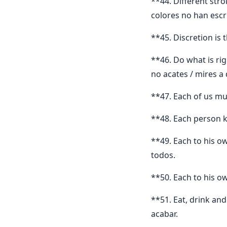
**44. Different stro
colores no han escri
**45. Discretion is 
**46. Do what is rig
no acates / mires a 
**47. Each of us mu
**48. Each person k
**49. Each to his o
todos.
**50. Each to his o
**51. Eat, drink an
acabar.