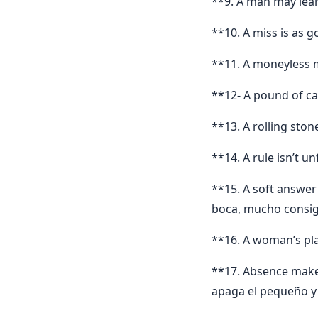
**9. A man may lear
**10. A miss is as 
**11. A moneyless 
**12- A pound of c
**13. A rolling st
**14. A rule isn’t un
**15. A soft answer
boca, mucho consig
**16. A woman’s pla
**17. Absence makes
apaga el pequeño y 