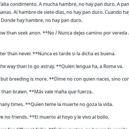
falta condimento. A mucha hambre, no hay pan duro. A pan 
anas. Al hambre de siete días, no hay pan duro. Cuando h
. Donde hay hambre, no hay pan duro.
ow than seek anon. **No / Nunca dejes camino por vereda 
later than never. **Nunca es tarde si la dicha es buena.
 the way than to go astray. **Quien lengua ha, a Roma va.
, but breeding is more. **Dime no con quien naces, sino co
er than brawn. **Más vale maña que fuerza.
any times. **Quien teme la muerte no goza la vida.
no friends. **El muerto al hoyo y le vivo al bollo.