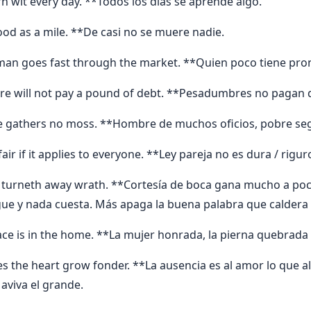
n wit every day. **Todos los días se aprende algo.
good as a mile. **De casi no se muere nadie.
man goes fast through the market. **Quien poco tiene pron
are will not pay a pound of debt. **Pesadumbres no pagan 
one gathers no moss. **Hombre de muchos oficios, pobre se
fair if it applies to everyone. **Ley pareja no es dura / rigur
 turneth away wrath. **Cortesía de boca gana mucho a poca
ue y nada cuesta. Más apaga la buena palabra que caldera
ce is in the home. **La mujer honrada, la pierna quebrada 
 the heart grow fonder. **La ausencia es al amor lo que al 
aviva el grande.