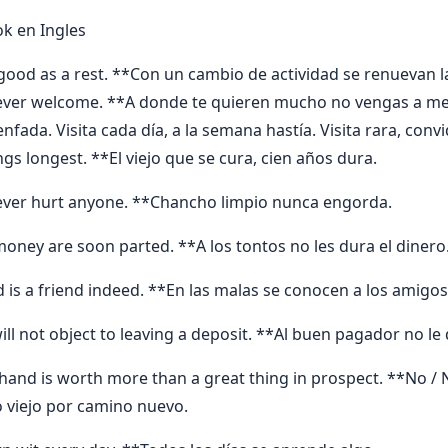
k en Ingles
 good as a rest. **Con un cambio de actividad se renuevan la
never welcome. **A donde te quieren mucho no vengas a m
fada. Visita cada día, a la semana hastía. Visita rara, conv
gs longest. **El viejo que se cura, cien años dura.
ever hurt anyone. **Chancho limpio nunca engorda.
money are soon parted. **A los tontos no les dura el dinero
d is a friend indeed. **En las malas se conocen a los amigos
ill not object to leaving a deposit. **Al buen pagador no le
 in hand is worth more than a great thing in prospect. **No 
 viejo por camino nuevo.