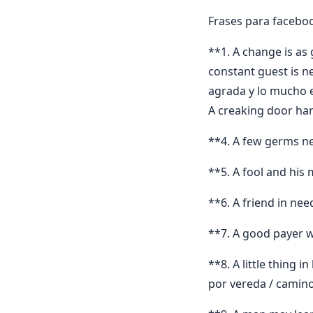
Frases para faceboo
**1. A change is as
constant guest is 
agrada y lo mucho en
A creaking door han
**4. A few germs n
**5. A fool and his 
**6. A friend in nee
**7. A good payer w
**8. A little thing
por vereda / camino