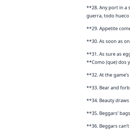
**28. Any port in a
guerra, todo hueco 
**29. Appetite come
**30. As soon as on
**31. As sure as egg
**Como (que) dos y 
**32. At the game’s e
**33. Bear and forb
**34. Beauty draws
**35. Beggars’ bag
**36. Beggars can’t