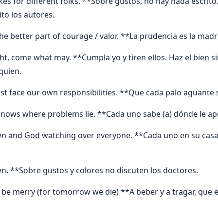
kes for different folks. **Sobre gustos, no hay nada escrito
to los autores.
the better part of courage / valor. **La prudencia es la madre
ht, come what may. **Cumpla yo y tiren ellos. Haz el bien si
quien.
st face our own responsibilities. **Que cada palo aguante s
nows where problems lie. **Cada uno sabe (a) dónde le apr
wn and God watching over everyone. **Cada uno en su casa,
wn. **Sobre gustos y colores no discuten los doctores.
d be merry (for tomorrow we die) **A beber y a tragar, que 