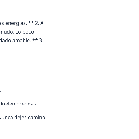
s energias. ** 2. A
enudo. Lo poco
idado amable. ** 3.
.
.
 duelen prendas.
/ Nunca dejes camino