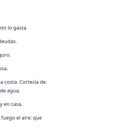
to lo gasta.
deudas.
guro.
osa.
 costa. Cortesía de
 de agua.
y en casa.
fuego el aire: que