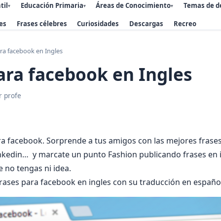
til
Educación Primaria
Áreas de Conocimiento
Temas de d
▾
▾
▾
es
Frases célebres
Curiosidades
Descargas
Recreo
ra facebook en Ingles
ara facebook en Ingles
r profe
ra facebook. Sorprende a tus amigos con las mejores frases
linkedin… y marcate un punto Fashion publicando frases en 
 no tengas ni idea.
frases para facebook en ingles con su traducción en españo