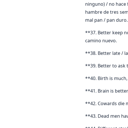
ninguno) / no hace 
hambre de tres sem
mal pan / pan duro
**37. Better keep n
camino nuevo.
**38. Better late / 
**39. Better to ask
**40. Birth is much
**41. Brain is bett
**42. Cowards die m
**43. Dead men have 