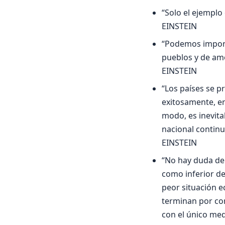
“Solo el ejempl
EINSTEIN
“Podemos impone
pueblos y de amo
EINSTEIN
“Los países se p
exitosamente, en
modo, es inevita
nacional continu
EINSTEIN
“No hay duda de q
como inferior de
peor situación 
terminan por con
con el único me