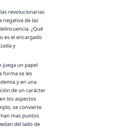
las revolucionarias
 negativa de las
 delincuencia. ¿Qué
do es el encargado
izada y
ón juega un papel
a forma se les
cademia y en una
ción de un carácter
 en los aspectos
mplo, se convierte
suman mas puntos
uedan del lado de