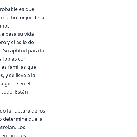
probable es que
n mucho mejor de la
ismos
ue pasa su vida
ro y el asilo de
. Su aptitud para la
s fobias con
las familias que
 y se lleva a la
la gente en el
n todo. Están
do la ruptura de los
do determine que la
trolan. Los
 en simples