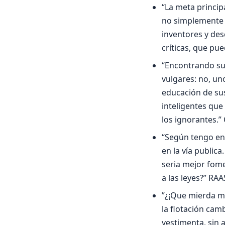
“La meta princi
no simplemente 
inventores y de
críticas, que pue
“Encontrando sus
vulgares: no, un
educación de su
inteligentes que
los ignorantes.”
“Según tengo ent
en la vía public
seria mejor fome
a las leyes?” RAA
”¿¡Que mierda me 
la flotación camb
vestimenta, sin a