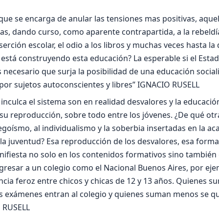
ue se encarga de anular las tensiones mas positivas, aquel
s, dando curso, como aparente contrapartida, a la rebeldía
serción escolar, el odio a los libros y muchas veces hasta la
 está construyendo esta educación? La esperable si el Esta
 necesario que surja la posibilidad de una educación social
por sujetos autoconscientes y libres” IGNACIO RUSELL
 inculca el sistema son en realidad desvalores y la educaci
u reproducción, sobre todo entre los jóvenes. ¿De qué otr
egoísmo, al individualismo y la soberbia insertadas en la a
la juventud? Esa reproducción de los desvalores, esa forma
nifiesta no solo en los contenidos formativos sino también
ngresar a un colegio como el Nacional Buenos Aires, por eje
cia feroz entre chicos y chicas de 12 y 13 años. Quienes 
los exámenes entran al colegio y quienes suman menos se q
O RUSELL