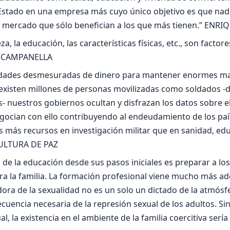
 Estado en una empresa más cuyo único objetivo es que nad
 mercado que sólo benefician a los que más tienen.” ENR
ueza, la educación, las características físicas, etc., son facto
O CAMPANELLA
idades desmesuradas de dinero para mantener enormes maq
 existen millones de personas movilizadas como soldados -d
s- nuestros gobiernos ocultan y disfrazan los datos sobre 
cian con ello contribuyendo al endeudamiento de los país
 más recursos en investigación militar que en sanidad, ed
CULTURA DE PAZ
l de la educación desde sus pasos iniciales es preparar a los
a la familia. La formación profesional viene mucho más ad
ra de la sexualidad no es un solo un dictado de la atmósfe
cuencia necesaria de la represión sexual de los adultos. Si
l, la existencia en el ambiente de la familia coercitiva sería