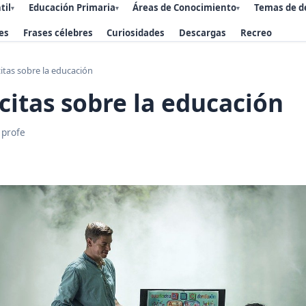
til
Educación Primaria
Áreas de Conocimiento
Temas de d
▾
▾
▾
es
Frases célebres
Curiosidades
Descargas
Recreo
citas sobre la educación
 citas sobre la educación
 profe