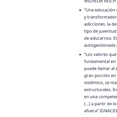
WILHELM REICH
“Una educación q
y transformadora
adicciones, la de
tipo de juventud
de educarnos. Es
autogestionada 
“Los valores que
fundamental en s
puede llamar al 
gran porción en 
sistémico, se ma
estructurales. I
en una competen
(…) a partir de 
afuera” IGNACI