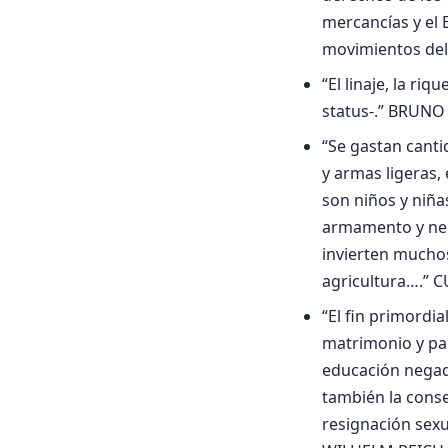
mercancías y el
movimientos del
“El linaje, la riq
status-.” BRUN
“Se gastan cant
y armas ligeras,
son niños y niña
armamento y nego
invierten muchos
agricultura….” 
“El fin primordia
matrimonio y par
educación negado
también la conse
resignación sexua