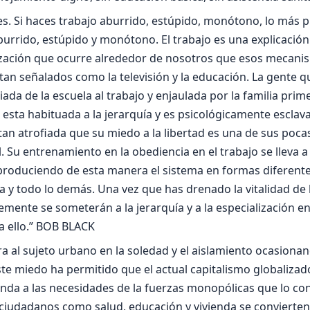
es. Si haces trabajo aburrido, estúpido, monótono, lo más 
urrido, estúpido y monótono. El trabajo es una explicació
nización que ocurre alrededor de nosotros que esos mecan
tan señalados como la televisión y la educación. La gente q
da de la escuela al trabajo y enjaulada por la familia prime
, esta habituada a la jerarquía y es psicológicamente esclava
an atrofiada que su miedo a la libertad es una de sus poca
 Su entrenamiento en la obediencia en el trabajo se lleva a 
produciendo de esta manera el sistema en formas diferentes,
ura y todo lo demás. Una vez que has drenado la vitalidad de 
emente se someterán a la jerarquía y a la especialización e
 ello.” BOB BLACK
ra al sujeto urbano en la soledad y el aislamiento ocasionan
Este miedo ha permitido que el actual capitalismo globaliza
onda a las necesidades de la fuerzas monopólicas que lo con
ciudadanos como salud, educación y vivienda se convierten