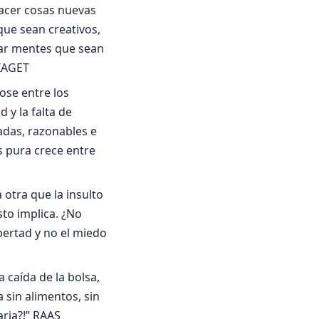
hacer cosas nuevas
ue sean creativos,
mar mentes que sean
PIAGET
ose entre los
 y la falta de
das, razonables e
s pura crece entre
 otra que la insulto
sto implica. ¿No
bertad y no el miedo
a caída de la bolsa,
a sin alimentos, sin
aria?!” RAAS