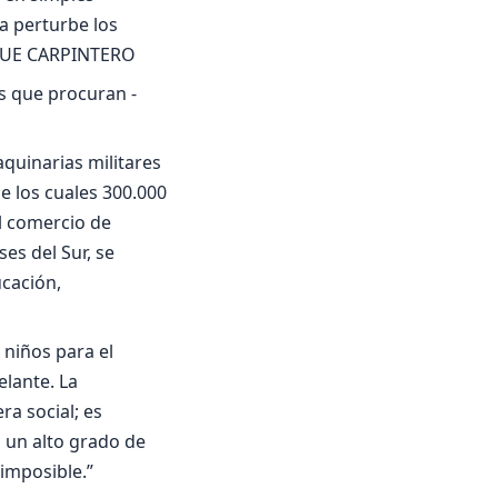
a perturbe los
IQUE CARPINTERO
res que procuran -
uinarias militares
e los cuales 300.000
el comercio de
es del Sur, se
ucación,
 niños para el
elante. La
ra social; es
n un alto grado de
 imposible.”