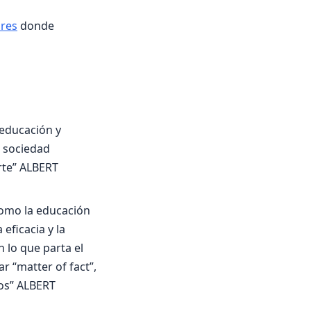
bres
donde
educación y
a sociedad
rte” ALBERT
 como la educación
eficacia y la
n lo que parta el
r “matter of fact”,
ros” ALBERT