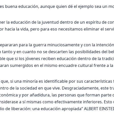
o es buena educación, aunque quien dé el ejemplo sea un 
r la educación de la juventud dentro de un espíritu de c
r hacia la vida, pero para eso necesitamos eliminar el servi
repararan para la guerra minuciosamente y con la intención
 tanto y en cuanto no se descarten las posibilidades del b
ble que si los jóvenes reciben educación dentro de la tradici
aran sumergidos en el mismo encuadre cultural frente a l
ue, si una minoría es identificable por sus características f
ntro de la sociedad en que vive. Desgraciadamente, este t
económica y por añadidura, las personas que forman parte 
siderase a sí mismas como efectivamente inferiores. Esto u
dio de liberación: una educación apropiada” ALBERT EINSTE