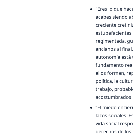
“Eres lo que hac
acabes siendo ab
creciente creti
estupefacientes 
regimentada, guia
ancianos al final
autonomía está t
fundamento real.
ellos forman, re
política, la cult
trabajo, probabl
acostumbrados a
“El miedo encier
lazos sociales. 
vida social resp
derechos de los 