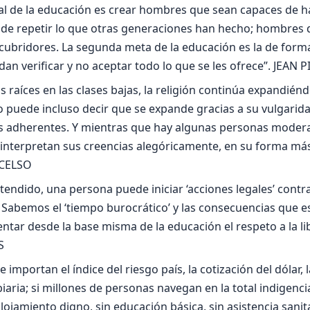
pal de la educación es crear hombres que sean capaces de 
de repetir lo que otras generaciones han hecho; hombres q
scubridores. La segunda meta de la educación es la de for
dan verificar y no aceptar todo lo que se les ofrece”. JEAN 
 raíces en las clases bajas, la religión continúa expandiénd
o puede incluso decir que se expande gracias a su vulgaridad
s adherentes. Y mientras que hay algunas personas modera
 interpretan sus creencias alegóricamente, en su forma má
 CELSO
endido, una persona puede iniciar ‘acciones legales’ contra
a. Sabemos el ‘tiempo burocrático’ y las consecuencias que e
ntar desde la base misma de la educación el respeto a la li
S
importan el índice del riesgo país, la cotización del dólar, l
iaria; si millones de personas navegan en la total indigenci
lojamiento digno, sin educación básica, sin asistencia sanit