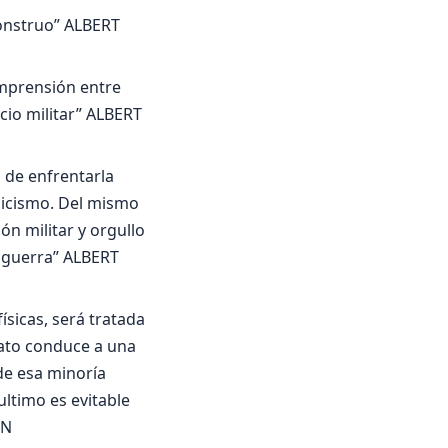
monstruo” ALBERT
omprensión entre
cio militar” ALBERT
 de enfrentarla
elicismo. Del mismo
ón militar y orgullo
a guerra” ALBERT
ísicas, será tratada
rato conduce a una
de esa minoría
ltimo es evitable
IN