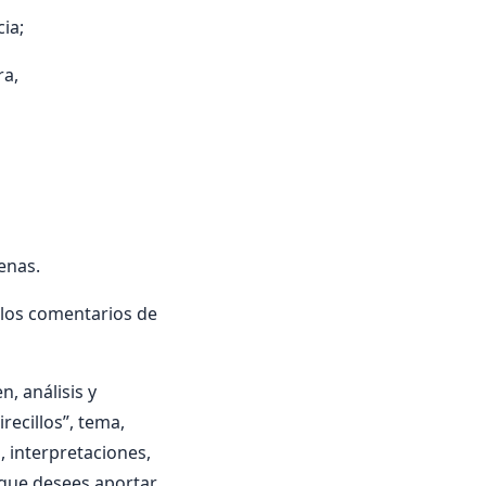
ia;
ra,
nas.
 los comentarios de
, análisis y
irecillos”, tema,
a, interpretaciones,
 que desees aportar.