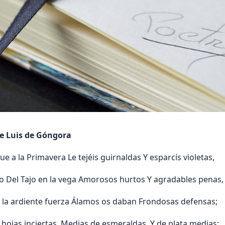
de Luis de Góngora
Que a la Primavera Le tejéis guirnaldas Y esparcís violetas,
o Del Tajo en la vega Amorosos hurtos Y agradables penas,
 la ardiente fuerza Álamos os daban Frondosas defensas;
hojas inciertas, Medias de esmeraldas, Y de plata medias;