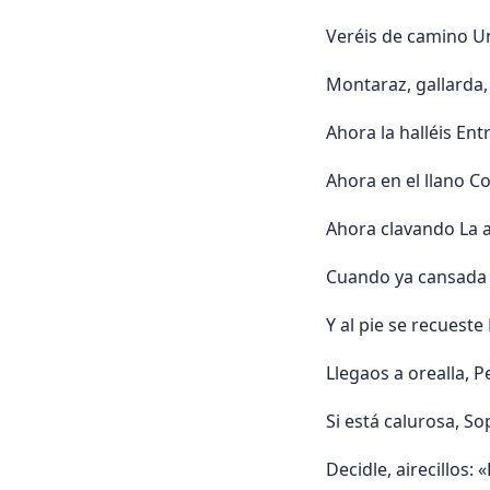
Veréis de camino Una
Montaraz, gallarda,
Ahora la halléis Ent
Ahora en el llano Co
Ahora clavando La a
Cuando ya cansada De
Y al pie se recuest
Llegaos a orealla, P
Si está calurosa, S
Decidle, airecillos: