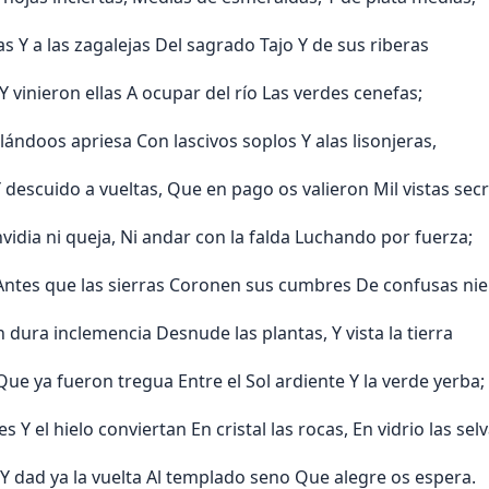
s Y a las zagalejas Del sagrado Tajo Y de sus riberas
Y vinieron ellas A ocupar del río Las verdes cenefas;
lándoos apriesa Con lascivos soplos Y alas lisonjeras,
Y descuido a vueltas, Que en pago os valieron Mil vistas secr
nvidia ni queja, Ni andar con la falda Luchando por fuerza;
 Antes que las sierras Coronen sus cumbres De confusas nie
 dura inclemencia Desnude las plantas, Y vista la tierra
Que ya fueron tregua Entre el Sol ardiente Y la verde yerba;
s Y el hielo conviertan En cristal las rocas, En vidrio las selv
, Y dad ya la vuelta Al templado seno Que alegre os espera.