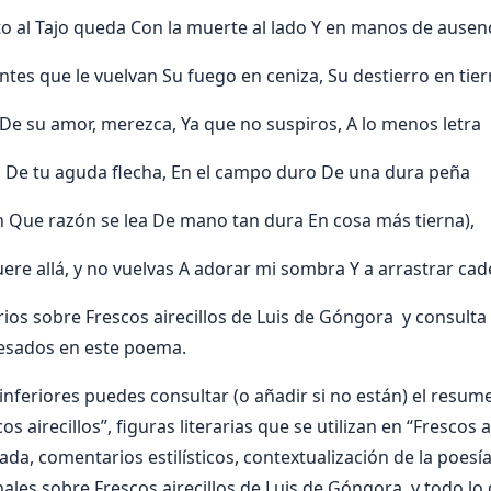
o al Tajo queda Con la muerte al lado Y en manos de ausenc
tes que le vuelvan Su fuego en ceniza, Su destierro en tier
De su amor, merezca, Ya que no suspiros, A lo menos letra
a De tu aguda flecha, En el campo duro De una dura peña
 Que razón se lea De mano tan dura En cosa más tierna),
ere allá, y no vuelvas A adorar mi sombra Y a arrastrar cade
os sobre Frescos airecillos de Luis de Góngora y consulta
resados en este poema.
nferiores puedes consultar (o añadir si no están) el resumen
s airecillos”, figuras literarias que se utilizan en “Frescos a
zada, comentarios estilísticos, contextualización de la poesí
ales sobre Frescos airecillos de Luis de Góngora y todo lo