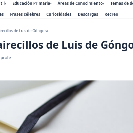
til
Educación Primaria
Áreas de Conocimiento
Temas de d
▾
▾
▾
es
Frases célebres
Curiosidades
Descargas
Recreo
irecillos de Luis de Góngora
airecillos de Luis de Góng
 profe