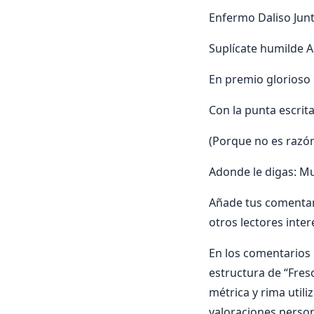
Enfermo Daliso Junt
Suplícate humilde An
En premio glorioso 
Con la punta escrit
(Porque no es razón
Adonde le digas: Mu
Añade tus comentari
otros lectores inte
En los comentarios i
estructura de “Fresco
métrica y rima utili
valoraciones person