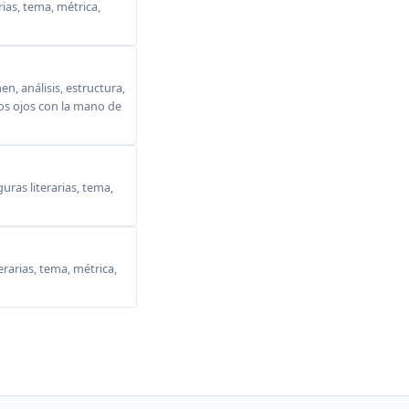
ias, tema, métrica,
, análisis, estructura,
 los ojos con la mano de
ras literarias, tema,
erarias, tema, métrica,