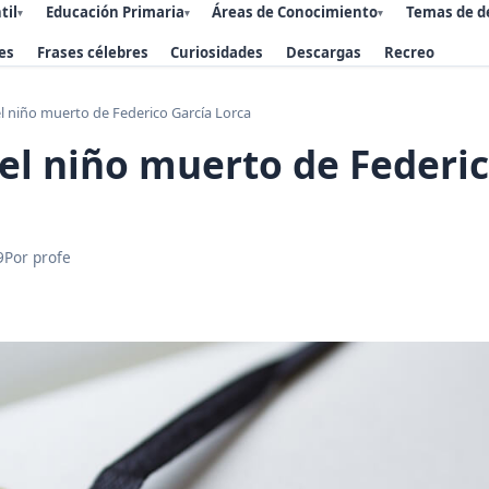
til
Educación Primaria
Áreas de Conocimiento
Temas de d
▾
▾
▾
es
Frases célebres
Curiosidades
Descargas
Recreo
l niño muerto de Federico García Lorca
el niño muerto de Federic
9
Por profe