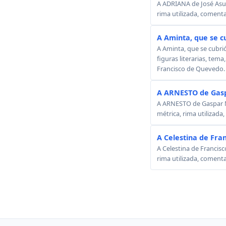
A ADRIANA de José Asunc
rima utilizada, comenta
A Aminta, que se c
A Aminta, que se cubri
figuras literarias, tema
Francisco de Quevedo.
A ARNESTO de Gasp
A ARNESTO de Gaspar Mel
métrica, rima utilizada
A Celestina de Fra
A Celestina de Francisc
rima utilizada, comenta