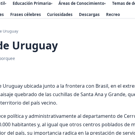
til
Educación Primaria
Áreas de Conocimiento
Temas de d
▾
▾
▾
es
Frases célebres
Curiosidades
Descargas
Recreo
e Uruguay
de Uruguay
porquee
e Uruguay ubicada junto a la frontera con Brasil, en el extr
paisaje quebrado de las cuchillas de Santa Ana y Grande, q
 territorio del país vecino.
ece política y administrativamente al departamento de Cerr
.000 habitantes y, al igual que otros centros poblados de 
ior del país, su importancia radica en la prestación de servic