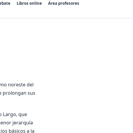
ebate
Libros online
Área profesores
emo noreste del
ue prolongan sus
o Largo, que
menor jerarquía
ios básicos a la