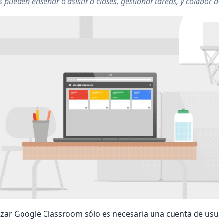
s pueden enseñar o asistir a clases, gestionar tareas, y colabor
izar Google Classroom sólo es necesaria una cuenta de usu