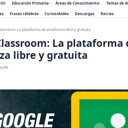
til
Educación Primaria
Áreas de Conocimiento
Temas de d
▾
▾
▾
es
Frases célebres
Curiosidades
Descargas
Recreo
assroom: La plataforma de enseñanza libre y gratuita
lassroom: La plataforma 
a libre y gratuita
profe