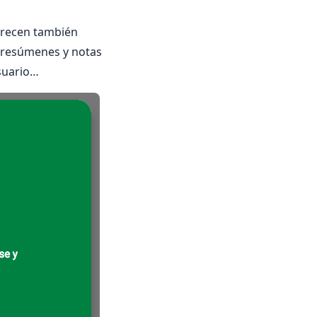
parecen también
 resúmenes y notas
usuario…