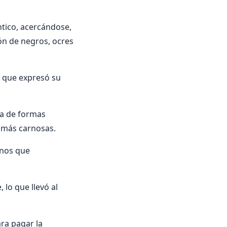
ntico, acercándose,
ón de negros, ocres
la que expresó su
ra de formas
o más carnosas.
inos que
lo que llevó al
ara pagar la