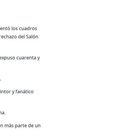
sentó los cuadros
 rechazo del Salón
 expuso cuarenta y
.
intor y fanático
ma.
en más parte de un