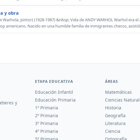
a y obra
arhola, pintor) (1928-1987) &nbsp; Vida de ANDY WARHOL Warhol era el a
op americano. Nacido en una humilde familia de inmigrantes checos, asistió 
ETAPA EDUCATIVA
ÁREAS
Educación Infantil
Matemáticas
Educación Primaria
Ciencias Natural
deberes y
1º Primaria
Historia
2º Primaria
Geografía
3º Primaria
Literatura
4º Primaria
Ciencia
5º Primaria
Ortografía