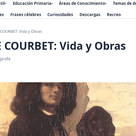
til
Educación Primaria
Áreas de Conocimiento
Temas de d
▾
▾
▾
es
Frases célebres
Curiosidades
Descargas
Recreo
COURBET: Vida y Obras
 COURBET: Vida y Obras
 profe