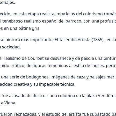
sonajes.
ido, en esta etapa realista, muy lejos del colorismo romá
l tenebroso realismo español del barroco, con una profusi
 en una pátina gris.
u pintura más importante, El Taller del Artista (1855) , en 
a sociedad.
el realismo de Courbet se desvanece y da paso a una pintu
nido erótico, de figuras femeninas al estilo de Ingres, per
on una serie de bodegones, imágenes de caza y paisajes mar
cidad creativa y su impecable técnica.
 fue acusado de destruir una columna en la plaza Vendôme, 
 a Viena.
fueron rechazadas, y el estudio del artista fue subastado p