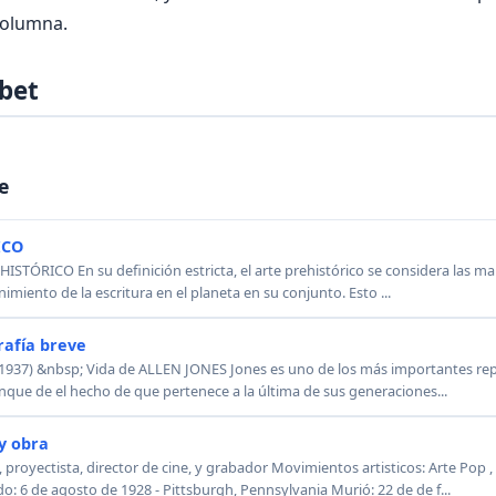
columna.
bet
e
ICO
ISTÓRICO En su definición estricta, el arte prehistórico se considera las m
imiento de la escritura en el planeta en su conjunto. Esto ...
rafía breve
1937) &nbsp; Vida de ALLEN JONES Jones es uno de los más importantes rep
nque de el hecho de que pertenece a la última de sus generaciones...
y obra
proyectista, director de cine, y grabador Movimientos artisticos: Arte Pop , 
 6 de agosto de 1928 - Pittsburgh, Pennsylvania Murió: 22 de de f...