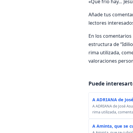
«Qué frío hay… Jesús
Añade tus comentari
lectores interesado
En los comentarios i
estructura de “Idili
rima utilizada, come
valoraciones person
Puede interesart
A ADRIANA de José
A ADRIANA de José Asunc
rima utilizada, comenta
A Aminta, que se c
A Aminta, que se cubri