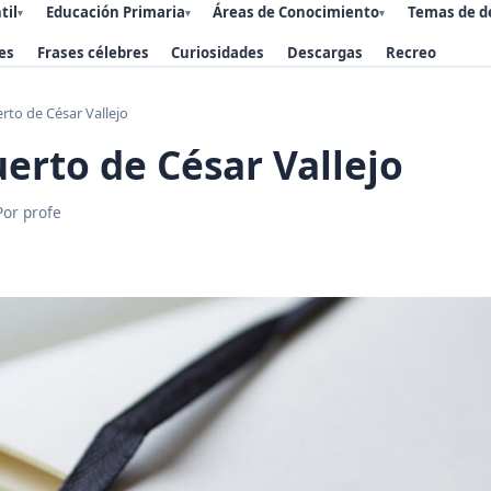
til
Educación Primaria
Áreas de Conocimiento
Temas de d
▾
▾
▾
es
Frases célebres
Curiosidades
Descargas
Recreo
erto de César Vallejo
uerto de César Vallejo
Por profe