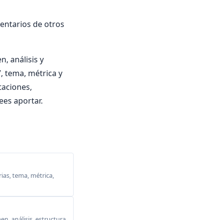
entarios de otros
, análisis y
”, tema, métrica y
etaciones,
ees aportar.
ias, tema, métrica,
, análisis, estructura,