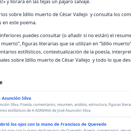
!» y llorará en las tejas un pájaro salvaje.
os sobre Idilio muerto de César Vallejo y consulta los com
s en este poema.
nferiores puedes consultar (o añadir si no están) el resumen
o muerto”, figuras literarias que se utilizan en “Idilio muerto
ntarios estilísticos, contextualización de la poesía, interpr
ales sobre Idilio muerto de César Vallejo y todo lo que des
e
 Asunción Silva
ión Silva. Poesía, comentarios, resumen, análisis, estructura, figuras literar
rios estilísticos de A ADRIANA de José Asunción Silva.
ubrió los ojos con la mano de Francisco de Quevedo
ó los ojos con la mano de Francisco de Quevedo. Poesía, comentarios, resumen