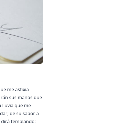
que me asfixia
tarán sus manos que
a lluvia que me
ndar; de su sabor a
n dirá temblando: