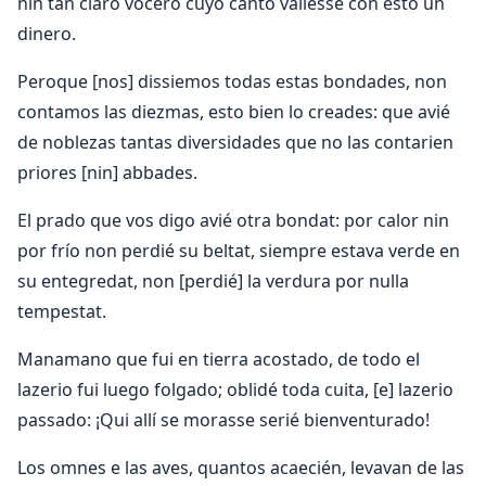
nin tan claro vocero cuyo canto valiesse con esto un
dinero.
Peroque [nos] dissiemos todas estas bondades, non
contamos las diezmas, esto bien lo creades: que avié
de noblezas tantas diversidades que no las contarien
priores [nin] abbades.
El prado que vos digo avié otra bondat: por calor nin
por frío non perdié su beltat, siempre estava verde en
su entegredat, non [perdié] la verdura por nulla
tempestat.
Manamano que fui en tierra acostado, de todo el
lazerio fui luego folgado; oblidé toda cuita, [e] lazerio
passado: ¡Qui allí se morasse serié bienventurado!
Los omnes e las aves, quantos acaecién, levavan de las