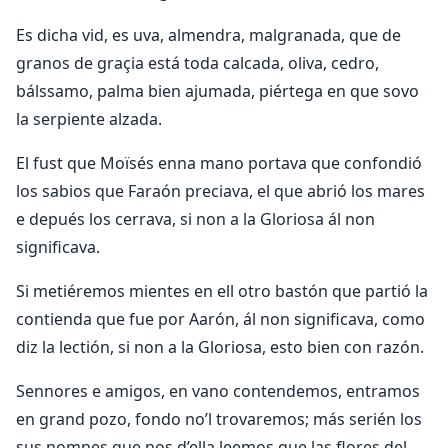
Es dicha vid, es uva, almendra, malgranada, que de
granos de graçia está toda calcada, oliva, cedro,
bálssamo, palma bien ajumada, piértega en que sovo
la serpiente alzada.
El fust que Moïsés enna mano portava que confondió
los sabios que Faraón preciava, el que abrió los mares
e depués los cerrava, si non a la Gloriosa ál non
significava.
Si metiéremos mientes en ell otro bastón que partió la
contienda que fue por Aarón, ál non significava, como
diz la lectión, si non a la Gloriosa, esto bien con razón.
Sennores e amigos, en vano contendemos, entramos
en grand pozo, fondo no’l trovaremos; más serién los
sus nomnes que nos d’ella leemos que las flores del