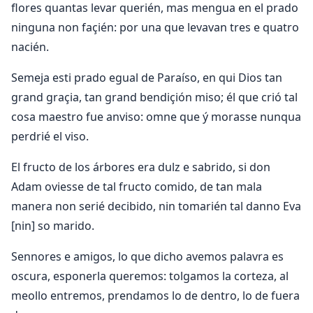
flores quantas levar querién, mas mengua en el prado
ninguna non façién: por una que levavan tres e quatro
nacién.
Semeja esti prado egual de Paraíso, en qui Dios tan
grand graçia, tan grand bendiçión miso; él que crió tal
cosa maestro fue anviso: omne que ý morasse nunqua
perdrié el viso.
El fructo de los árbores era dulz e sabrido, si don
Adam oviesse de tal fructo comido, de tan mala
manera non serié decibido, nin tomarién tal danno Eva
[nin] so marido.
Sennores e amigos, lo que dicho avemos palavra es
oscura, esponerla queremos: tolgamos la corteza, al
meollo entremos, prendamos lo de dentro, lo de fuera