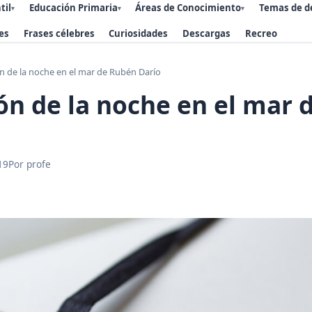
til
Educación Primaria
Áreas de Conocimiento
Temas de d
▾
▾
▾
es
Frases célebres
Curiosidades
Descargas
Recreo
n de la noche en el mar de Rubén Darío
ón de la noche en el mar
19
Por profe