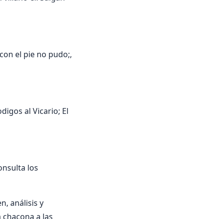
con el pie no pudo;,
digos al Vicario; El
nsulta los
, análisis y
a chacona a las