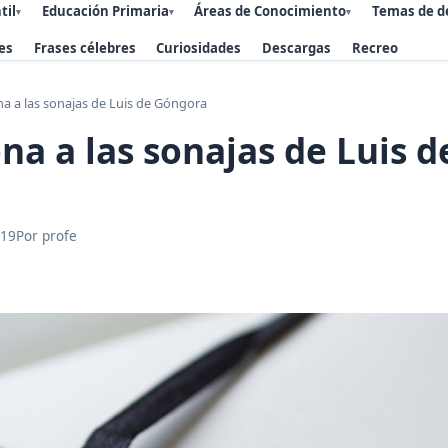
til
Educación Primaria
Áreas de Conocimiento
Temas de d
▾
▾
▾
es
Frases célebres
Curiosidades
Descargas
Recreo
a a las sonajas de Luis de Góngora
na a las sonajas de Luis d
019
Por profe