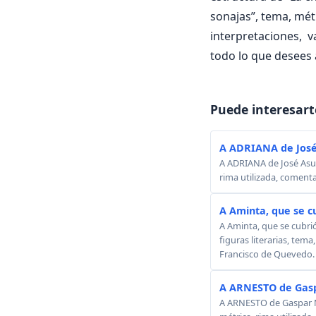
sonajas”, tema, métr
interpretaciones, v
todo lo que desees 
Puede interesart
A ADRIANA de José
A ADRIANA de José Asunc
rima utilizada, comenta
A Aminta, que se c
A Aminta, que se cubri
figuras literarias, tema
Francisco de Quevedo.
A ARNESTO de Gasp
A ARNESTO de Gaspar Mel