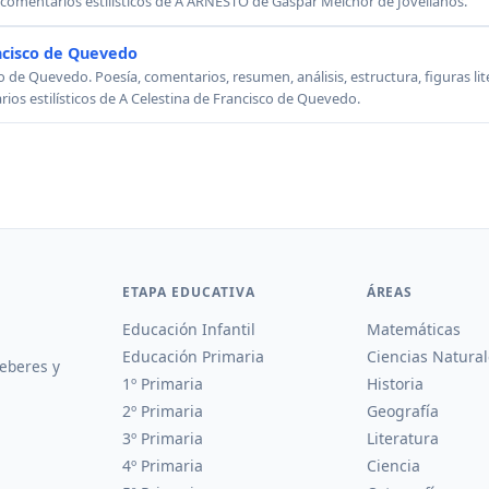
, comentarios estilísticos de A ARNESTO de Gaspar Melchor de Jovellanos.
ncisco de Quevedo
o de Quevedo. Poesía, comentarios, resumen, análisis, estructura, figuras lit
rios estilísticos de A Celestina de Francisco de Quevedo.
ETAPA EDUCATIVA
ÁREAS
Educación Infantil
Matemáticas
Educación Primaria
Ciencias Natural
deberes y
1º Primaria
Historia
2º Primaria
Geografía
3º Primaria
Literatura
4º Primaria
Ciencia