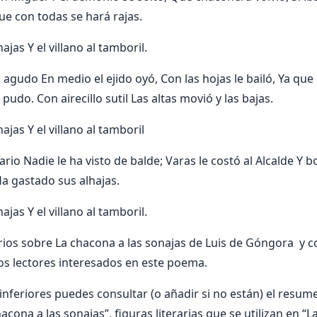
ue con todas se hará rajas.
ajas Y el villano al tamboril.
agudo En medio el ejido oyó, Con las hojas le bailó, Ya que 
 pudo. Con airecillo sutil Las altas movió y las bajas.
ajas Y el villano al tamboril
ario Nadie le ha visto de balde; Varas le costó al Alcalde Y bo
Ha gastado sus alhajas.
ajas Y el villano al tamboril.
os sobre La chacona a las sonajas de Luis de Góngora y co
os lectores interesados en este poema.
nferiores puedes consultar (o añadir si no están) el resumen
acona a las sonajas”, figuras literarias que se utilizan en “L