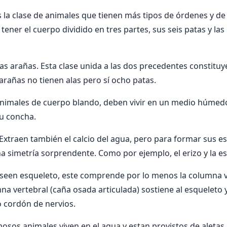
s la clase de animales que tienen más tipos de órdenes y de
 tener el cuerpo dividido en tres partes, sus seis patas y l
las arañas. Esta clase unida a las dos precedentes constituy
arañas no tienen alas pero sí ocho patas.
animales de cuerpo blando, deben vivir en un medio húmedo.
su concha.
 Extraen también el calcio del agua, pero para formar sus 
a simetría sorprendente. Como por ejemplo, el erizo y la est
oseen esqueleto, este comprende por lo menos la columna ve
na vertebral (caña osada articulada) sostiene al esqueleto y
 cordón de nervios.
mosos animales viven en el agua y estan provistos de aletas.