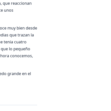
la, que reaccionan
te unos
onoce muy bien desde
dias que trazan la
ue tenia cuatro
) que lo pequeño
 ahora conocemos,
dedo grande en el