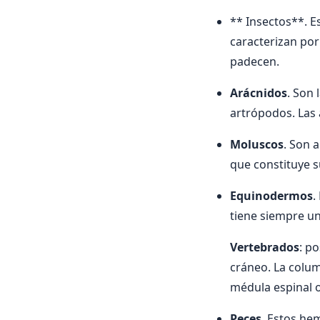
** Insectos**. E
caracterizan por
padecen.
Arácnidos
. Son 
artrópodos. Las 
Moluscos
. Son 
que constituye 
Equinodermos
.
tiene siempre un
Vertebrados
: p
cráneo. La colum
médula espinal o
Peces
. Estos he