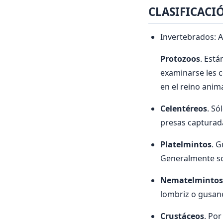
CLASIFICACI
Invertebrados: A
Protozoos
. Est
examinarse les c
en el reino anima
Celentéreos
. Só
presas capturada
Platelmintos
. G
Generalmente so
Nematelmintos
lombriz o gusano
Crustáceos
. Por