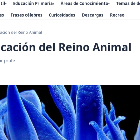
til
Educación Primaria
Áreas de Conocimiento
Temas de d
▾
▾
▾
es
Frases célebres
Curiosidades
Descargas
Recreo
icación del Reino Animal
ficación del Reino Animal
or profe