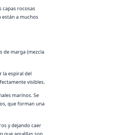
as capas rocosas
ia están a muchos
as de marga (mezcla
la espiral del
fectamente visibles.
males marinos. Se
ulos, que forman una
ros y dejando caer
 en que aquéllas son