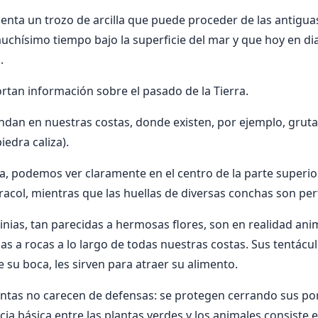
esenta un trozo de arcilla que puede proceder de las antigu
chísimo tiempo bajo la superficie del mar y que hoy en d
.
rtan información sobre el pasado de la Tierra.
ndan en nuestras costas, donde existen, por ejemplo, grut
piedra caliza).
a, podemos ver claramente en el centro de la parte superior 
acol, mientras que las huellas de diversas conchas son per
nias, tan parecidas a hermosas flores, son en realidad ani
s a rocas a lo largo de todas nuestras costas. Sus tentác
 su boca, les sirven para atraer su alimento.
antas no carecen de defensas: se protegen cerrando sus po
ncia básica entre las plantas verdes y los animales consiste