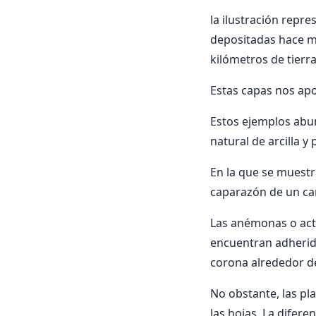
la ilustración repr
depositadas hace mu
kilómetros de tierra
Estas capas nos apo
Estos ejemplos abu
natural de arcilla y 
En la que se muestr
caparazón de un car
Las anémonas o acti
encuentran adherida
corona alrededor de
No obstante, las pl
las hojas. La difere