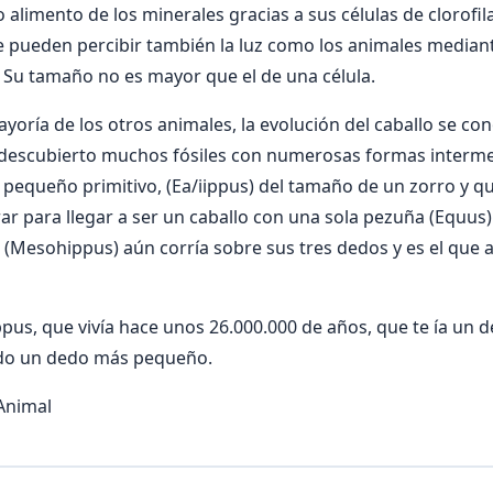
 alimento de los minerales gracias a sus células de clorofi
ue pueden percibir también la luz como los animales median
 Su tamaño no es mayor que el de una célula.
mayoría de los otros animales, la evolución del caballo se c
n descubierto muchos fósiles con numerosas formas interme
o pequeño primitivo, (Ea/iippus) del tamaño de un zorro y q
rar para llegar a ser un caballo con una sola pezuña (Equus
 (Mesohippus) aún corría sobre sus tres dedos y es el que
ppus, que vivía hace unos 26.000.000 de años, que te ía un 
ado un dedo más pequeño.
 Animal