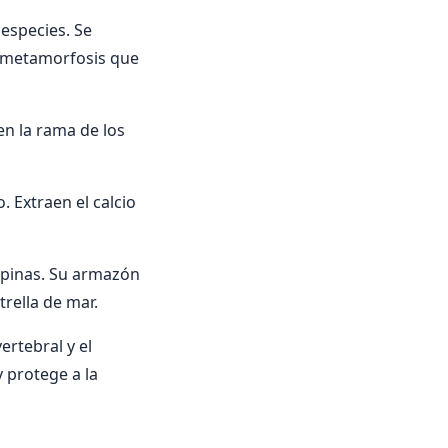
 especies. Se
as metamorfosis que
en la rama de los
 Extraen el calcio
espinas. Su armazón
rella de mar.
rtebral y el
 protege a la