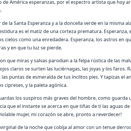
 de América esperanzas, por el espectro artista que hoy a
.
r de la Santa Esperanza y a la doncella verde en la misma a
estidura es el matiz de una corteza prematura. Esperanza, en
os cielos como una enredadera. Esperanza, los astros en que 
as y en que tu luz se pierde.
on que miras y salvas parodian a la felpa rústica de las malv
ojos claros se surten las luciérnagas, las joyas y los faros. 
las puntas de esmeralda de tus ínclitos pies. Y tapizas el a
s cipreses, y la paleta agónica.
uardas los suspiros más graves del hombre, como guarda un
 que el instante se acerca en que tiñas de ti las aguas de 
violable mujer, mi corazón se abre, pronto a reverdecer!
 virginal de la noche que cobija al amor con un tenue derro