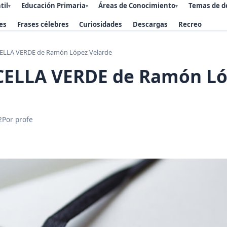
til
Educación Primaria
Áreas de Conocimiento
Temas de d
▾
▾
▾
es
Frases célebres
Curiosidades
Descargas
Recreo
LLA VERDE de Ramón López Velarde
ELLA VERDE de Ramón Ló
2
Por profe