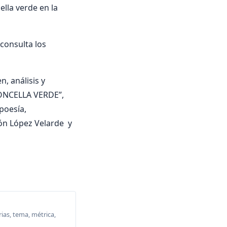
ella verde en la
onsulta los
, análisis y
 DONCELLA VERDE”,
 poesía,
ón López Velarde y
ias, tema, métrica,