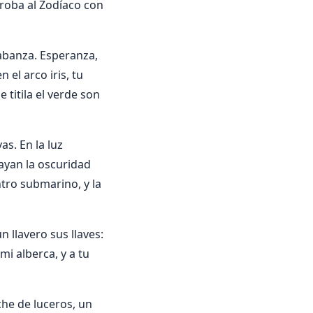
rroba al Zodíaco con
labanza. Esperanza,
 el arco iris, tu
titila el verde son
as. En la luz
Rayan la oscuridad
ntro submarino, y la
 llavero sus llaves:
mi alberca, y a tu
che de luceros, un