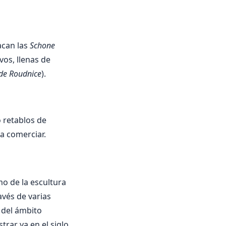
acan las
Schone
vos, llenas de
 de Roudnice
).
 retablos de
a comerciar.
mo de la escultura
vés de varias
 del ámbito
trar ya en el siglo