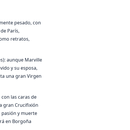
amente pesado, con
de París,
como retratos,
s): aunque Marville
evido y su esposa,
ta una gran Virgen
 con las caras de
a gran Crucifixión
la pasión y muerte
tirá en Borgoña