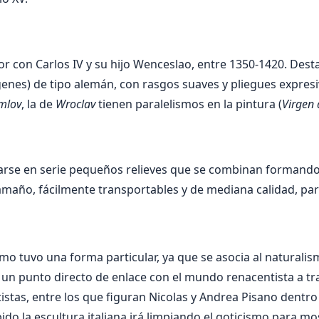
r con Carlos IV y su hijo Wenceslao, entre 1350-1420. Dest
genes) de tipo alemán, con rasgos suaves y pliegues expresi
mlov
, la de
Wroclav
tienen paralelismos en la pintura (
Virgen
arse en serie pequeños relieves que se combinan formando
amaño, fácilmente transportables y de mediana calidad, par
ismo tuvo una forma particular, ya que se asocia al naturalis
n punto directo de enlace con el mundo renacentista a tra
istas, entre los que figuran Nicolas y Andrea Pisano dentro
ido la escultura italiana irá limpiando el goticismo para mos