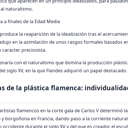
oca que aparecen en un principio idealizados, para paulati
y al naturalismo.
a a finales de la Edad Media
 produce la reaparición de la idealización tras el acercamien
radujo en la asimilación de unos rasgos formales basados e
o caracter preciosista.
renaría con el naturalismo que domina la producción plástic
del siglo XV, en la que Flandes adquirió un papel destacado.
s de la plástica flamenca: individualida
rtistas flamencos en la corte gala de Carlos V determinó la
 y borgoñona en Francia, dando paso a la corriente natural
occidente durante el siglo XV y del que es creador el escult