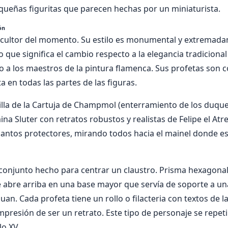
ueñas figuritas que parecen hechas por un miniaturista.
ón
scultor del momento. Su estilo es monumental y extremad
que significa el cambio respecto a la elegancia tradicional 
o a los maestros de la pintura flamenca. Sus profetas son 
a en todas las partes de las figuras.
illa de la Cartuja de Champmol (enterramiento de los duque
ina Sluter con retratos robustos y realistas de Felipe el Atr
ntos protectores, mirando todos hacia el mainel donde es
 conjunto hecho para centrar un claustro. Prisma hexagonal
e abre arriba en una base mayor que servía de soporte a un
Juan. Cada profeta tiene un rollo o filacteria con textos de 
impresión de ser un retrato. Este tipo de personaje se repe
lo XV.