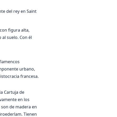
nte del rey en Saint
con figura alta,
al suelo. Con él
 flamencos
omponente urbano,
ristocracia francesa.
la Cartuja de
ivamente en los
os son de madera en
 Broederlam. Tienen