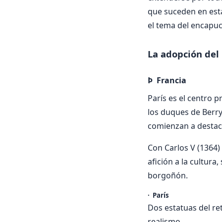
que suceden en esta
el tema del encapu
La adopción del
Þ Francia
París es el centro p
los duques de Berry
comienzan a destaca
Con Carlos V (1364)
afición a la cultura
borgoñón.
· París
Dos estatuas del re
realismo.