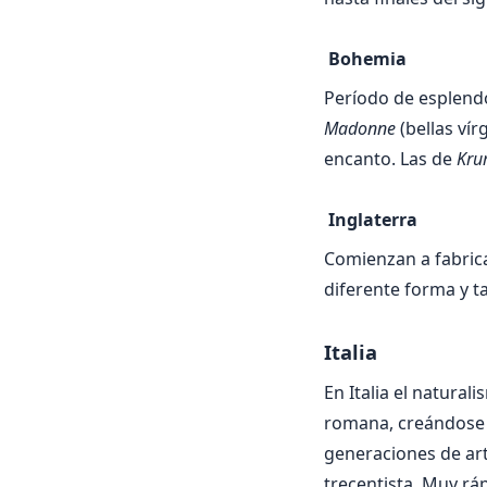
Bohemia
Período de esplendo
Madonne
(bellas vír
encanto. Las de
Kru
Inglaterra
Comienzan a fabric
diferente forma y t
Italia
En Italia el natural
romana, creándose u
generaciones de art
trecentista. Muy ráp