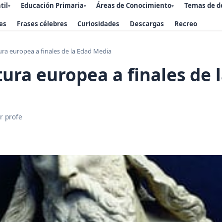
til
Educación Primaria
Áreas de Conocimiento
Temas de d
▾
▾
▾
es
Frases célebres
Curiosidades
Descargas
Recreo
ura europea a finales de la Edad Media
tura europea a finales de 
r profe