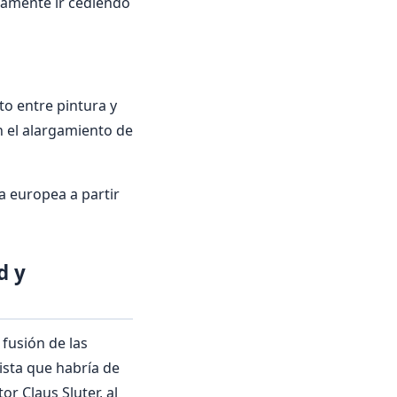
namente ir cediendo
to entre pintura y
n el alargamiento de
a europea a partir
d y
 fusión de las
ista que habría de
or Claus Sluter, al