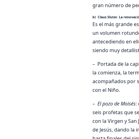
gran número de peq
b) Claus Sluter. La renovaci
Es el más grande e
un volumen rotundo 
antecediendo en ell
siendo muy detallist
– Portada de la cap
la comienza, la term
acompañados por sa
con el Niño.
–
El pozo de Moisés
:
seis profetas que s
con la Virgen y San 
de Jesús, dando la 
hasta finales del sig